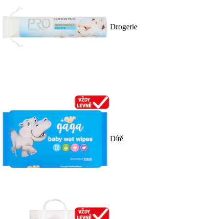
Drogerie
Dítě