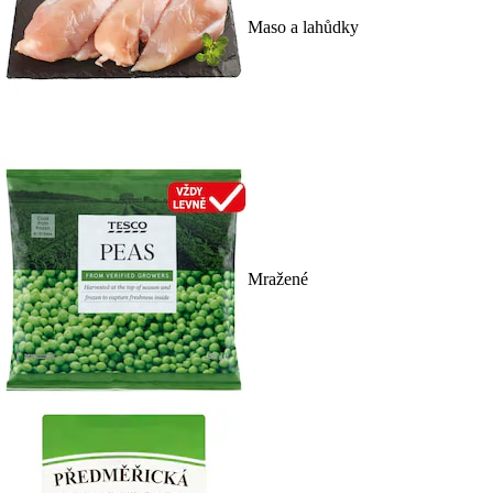
Maso a lahůdky
Mražené