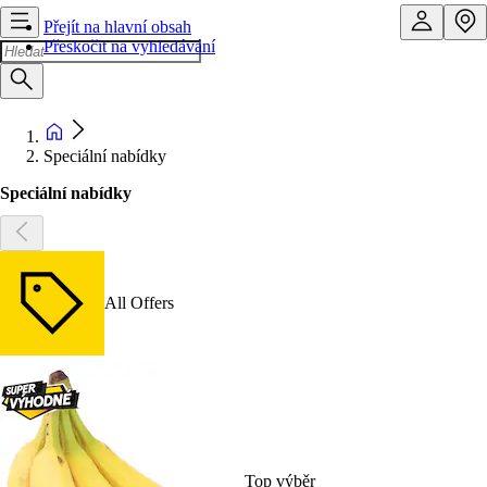
Přejít na hlavní obsah
Přeskočit na vyhledávání
Speciální nabídky
Speciální nabídky
All Offers
Top výběr