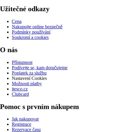
Užitečné odkazy
Cena
Nakupujte online bezpečně
Podmínky používání
Soukromí a cookies
O nás
Přístupnost
Podívejte se, kam doručujeme
Poplatek za službu
Nastavení Cookies
Možnosti platby
itesco.cz
Clubcard
Pomoc s prvním nákupem
Jak nakupovat
Registrace
Rezervace času