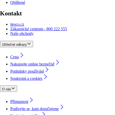
Oblíbené
Kontakt
itesco.cz
Zákaznické centrum - 800 222 555
Naše obchody
Užitečné odkazy
Cena
Nakupujte online bezpečně
Podmínky používání
Soukromí a cookies
O nás
Přístupnost
Podívejte se, kam doručujeme