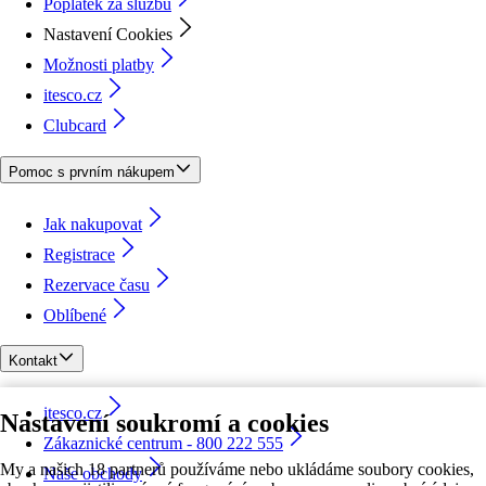
Poplatek za službu
Nastavení Cookies
Možnosti platby
itesco.cz
Clubcard
Pomoc s prvním nákupem
Jak nakupovat
Registrace
Rezervace času
Oblíbené
Kontakt
itesco.cz
Nastavení soukromí a cookies
Zákaznické centrum - 800 222 555
My a našich 18 partnerů používáme nebo ukládáme soubory cookies,
Naše obchody