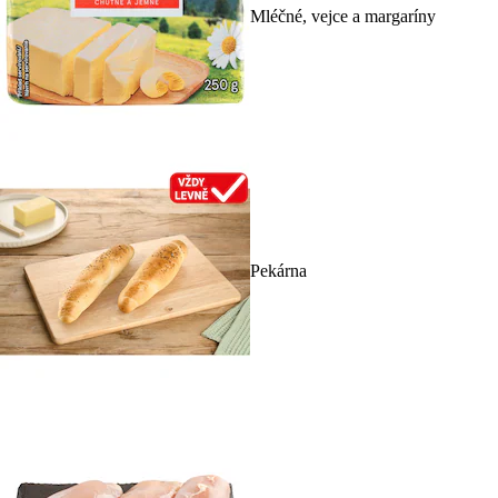
Mléčné, vejce a margaríny
Pekárna