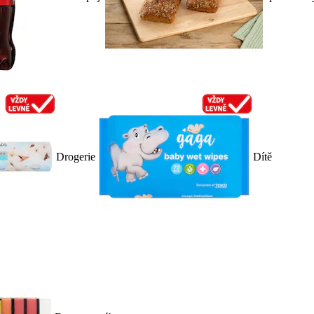
Drogerie
Dítě