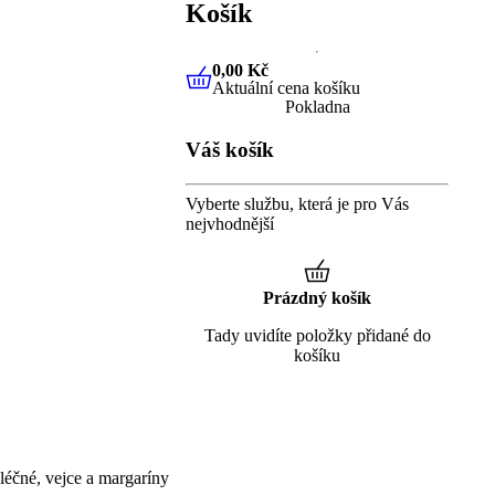
Košík
0,00 Kč
Aktuální cena košíku
0,00 Kč
Aktuální cena košíku
Pokladna
Váš košík
Vyberte službu, která je pro Vás
nejvhodnější
Prázdný košík
Tady uvidíte položky přidané do
košíku
éčné, vejce a margaríny