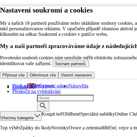
Nastavení soukromí a cookies
My a našich 18 partnerů používáme nebo ukládáme soubory cookies, ab
také personalizovanou reklamu. V opačném případě zůstanou aktivní j
kliknutím na odkaz Soukromí a cookies v patičce webu.
My a naši partneři zpracováváme údaje z následující
Povolením souborů cookies nám umožníte měřit efektivitu zobrazeného o
identifikovat vaše zařízení.
Seznam partnerů.
Přijmout vše
Odmítnout vše
Vlastní nastavení
Přejít na hlavní obsah
Můj první nákup
Nápověda
English
Přeskočit na vyhledávání
Koupit teď
Oblíbené
Speciální nabídky
Online Clu
Všechny kategorie
Top výběr
Zpátky do školy
Novinky
Ovoce a zelenina
Mléčné, vejce a m