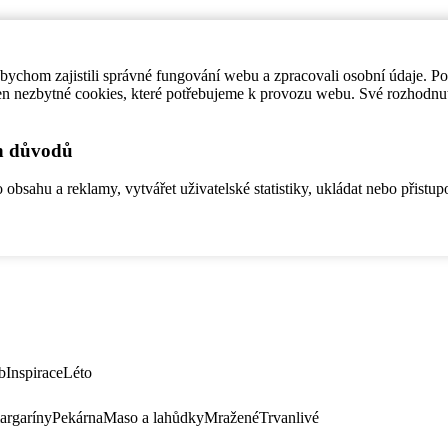
ychom zajistili správné fungování webu a zpracovali osobní údaje. P
en nezbytné cookies, které potřebujeme k provozu webu. Své rozhodnu
ch důvodů
bsahu a reklamy, vytvářet uživatelské statistiky, ukládat nebo přistup
b
Inspirace
Léto
argaríny
Pekárna
Maso a lahůdky
Mražené
Trvanlivé