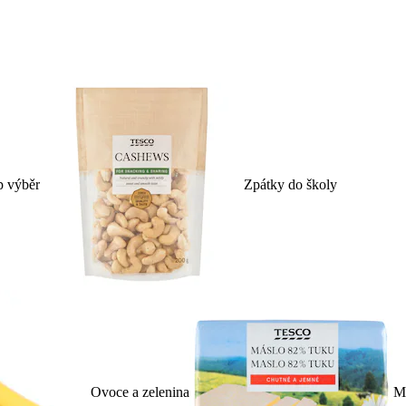
p výběr
Zpátky do školy
Ovoce a zelenina
Ml