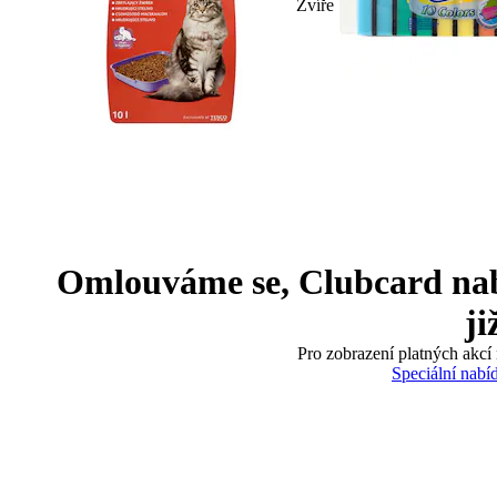
Zvíře
Omlouváme se, Clubcard nabíd
ji
Pro zobrazení platných akcí 
Speciální nabí