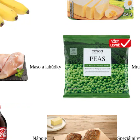
Maso a lahůdky
Mra
Nápoje
Speciální v