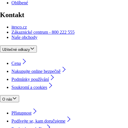
Oblíbené
Kontakt
itesco.cz
Zákaznické centrum - 800 222 555
Naše obchody
Užitečné odkazy
Cena
Nakupujte online bezpečně
Podmínky používání
Soukromí a cookies
O nás
Přístupnost
Podívejte se, kam doručujeme