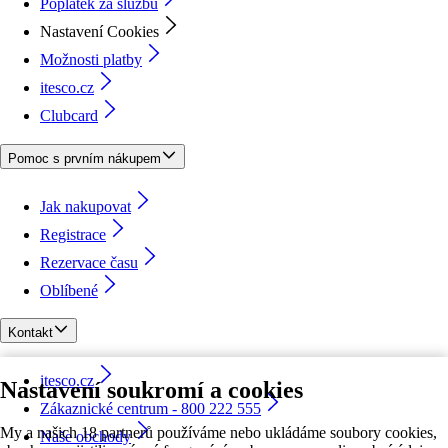
Poplatek za službu
Nastavení Cookies
Možnosti platby
itesco.cz
Clubcard
Pomoc s prvním nákupem
Jak nakupovat
Registrace
Rezervace času
Oblíbené
Kontakt
itesco.cz
Nastavení soukromí a cookies
Zákaznické centrum - 800 222 555
My a našich 18 partnerů používáme nebo ukládáme soubory cookies,
Naše obchody