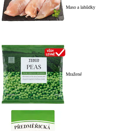
Maso a lahůdky
Mražené