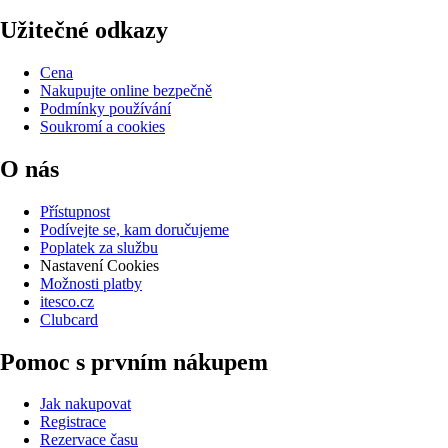
Užitečné odkazy
Cena
Nakupujte online bezpečně
Podmínky používání
Soukromí a cookies
O nás
Přístupnost
Podívejte se, kam doručujeme
Poplatek za službu
Nastavení Cookies
Možnosti platby
itesco.cz
Clubcard
Pomoc s prvním nákupem
Jak nakupovat
Registrace
Rezervace času