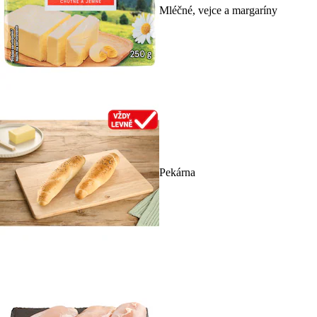
Mléčné, vejce a margaríny
Pekárna