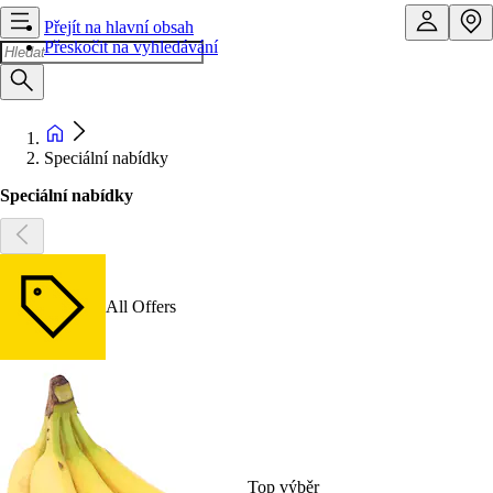
Přejít na hlavní obsah
Přeskočit na vyhledávání
Speciální nabídky
Speciální nabídky
All Offers
Top výběr