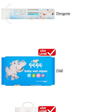
Drogerie
Dítě