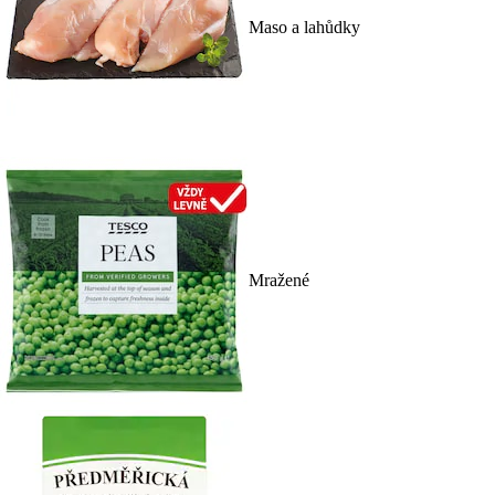
Maso a lahůdky
Mražené