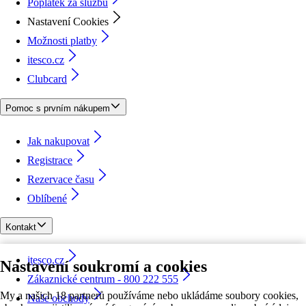
Poplatek za službu
Nastavení Cookies
Možnosti platby
itesco.cz
Clubcard
Pomoc s prvním nákupem
Jak nakupovat
Registrace
Rezervace času
Oblíbené
Kontakt
itesco.cz
Nastavení soukromí a cookies
Zákaznické centrum - 800 222 555
My a našich 18 partnerů používáme nebo ukládáme soubory cookies,
Naše obchody