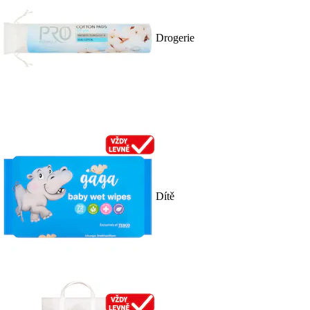
Drogerie
Dítě