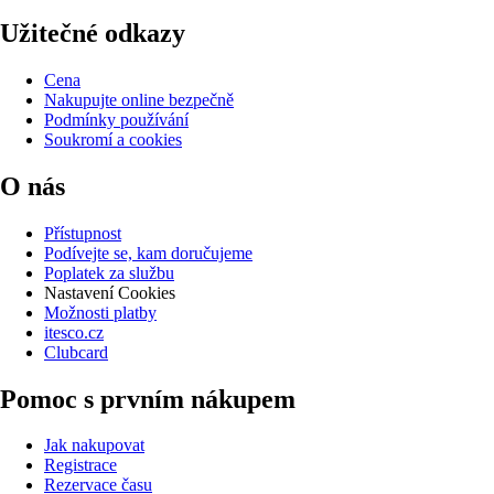
Užitečné odkazy
Cena
Nakupujte online bezpečně
Podmínky používání
Soukromí a cookies
O nás
Přístupnost
Podívejte se, kam doručujeme
Poplatek za službu
Nastavení Cookies
Možnosti platby
itesco.cz
Clubcard
Pomoc s prvním nákupem
Jak nakupovat
Registrace
Rezervace času