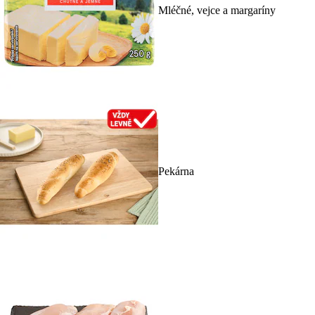
Mléčné, vejce a margaríny
Pekárna