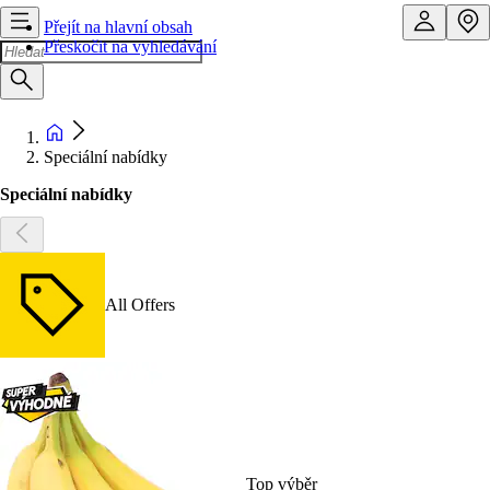
Přejít na hlavní obsah
Přeskočit na vyhledávání
Speciální nabídky
Speciální nabídky
All Offers
Top výběr