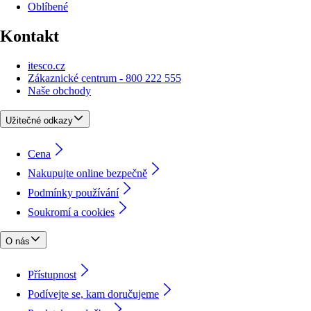
Oblíbené
Kontakt
itesco.cz
Zákaznické centrum - 800 222 555
Naše obchody
Užitečné odkazy
Cena
Nakupujte online bezpečně
Podmínky používání
Soukromí a cookies
O nás
Přístupnost
Podívejte se, kam doručujeme