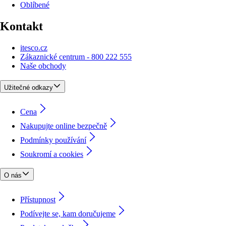
Oblíbené
Kontakt
itesco.cz
Zákaznické centrum - 800 222 555
Naše obchody
Užitečné odkazy
Cena
Nakupujte online bezpečně
Podmínky používání
Soukromí a cookies
O nás
Přístupnost
Podívejte se, kam doručujeme