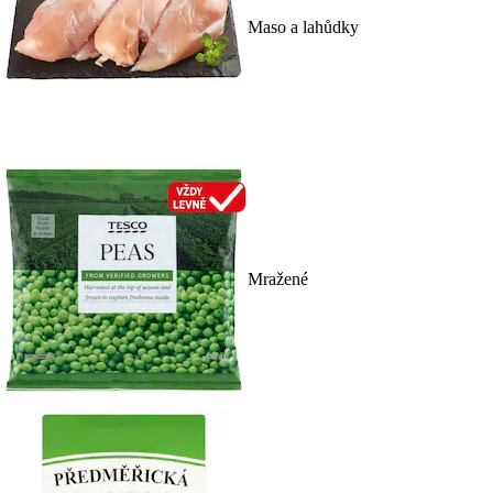
Maso a lahůdky
Mražené