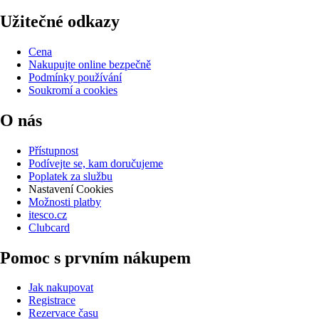
Užitečné odkazy
Cena
Nakupujte online bezpečně
Podmínky používání
Soukromí a cookies
O nás
Přístupnost
Podívejte se, kam doručujeme
Poplatek za službu
Nastavení Cookies
Možnosti platby
itesco.cz
Clubcard
Pomoc s prvním nákupem
Jak nakupovat
Registrace
Rezervace času