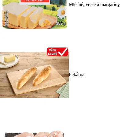
Mléčné, vejce a margaríny
Pekárna