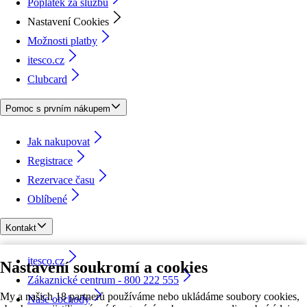
Poplatek za službu
Nastavení Cookies
Možnosti platby
itesco.cz
Clubcard
Pomoc s prvním nákupem
Jak nakupovat
Registrace
Rezervace času
Oblíbené
Kontakt
itesco.cz
Nastavení soukromí a cookies
Zákaznické centrum - 800 222 555
My a našich 18 partnerů používáme nebo ukládáme soubory cookies,
Naše obchody