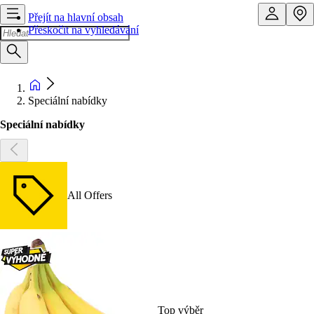
Přejít na hlavní obsah
Přeskočit na vyhledávání
Speciální nabídky
Speciální nabídky
All Offers
Top výběr