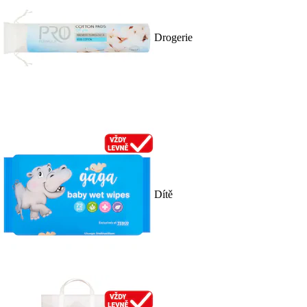
Drogerie
Dítě