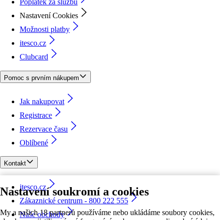
Poplatek za službu
Nastavení Cookies
Možnosti platby
itesco.cz
Clubcard
Pomoc s prvním nákupem
Jak nakupovat
Registrace
Rezervace času
Oblíbené
Kontakt
itesco.cz
Nastavení soukromí a cookies
Zákaznické centrum - 800 222 555
My a našich 18 partnerů používáme nebo ukládáme soubory cookies,
Naše obchody