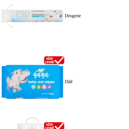
Drogerie
Dítě