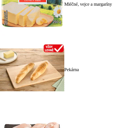
Mléčné, vejce a margaríny
Pekárna