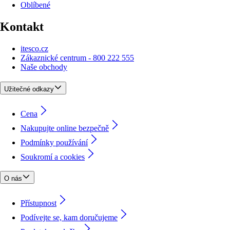
Oblíbené
Kontakt
itesco.cz
Zákaznické centrum - 800 222 555
Naše obchody
Užitečné odkazy
Cena
Nakupujte online bezpečně
Podmínky používání
Soukromí a cookies
O nás
Přístupnost
Podívejte se, kam doručujeme