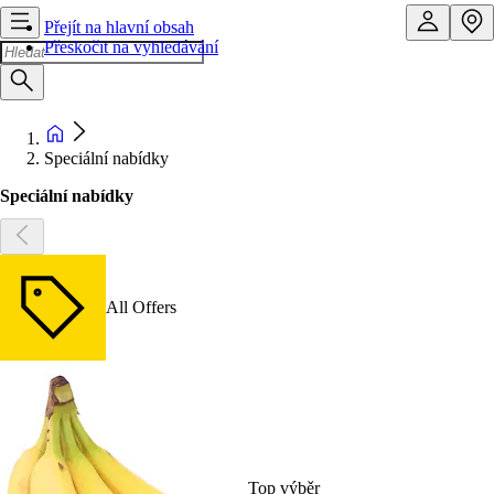
Přejít na hlavní obsah
Přeskočit na vyhledávání
Speciální nabídky
Speciální nabídky
All Offers
Top výběr