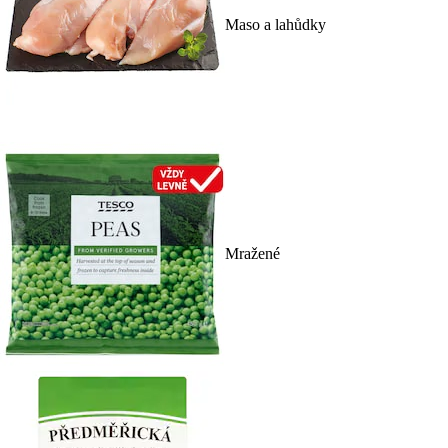
Maso a lahůdky
Mražené