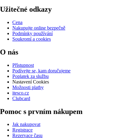
Užitečné odkazy
Cena
Nakupujte online bezpečně
Podmínky používání
Soukromí a cookies
O nás
Přístupnost
Podívejte se, kam doručujeme
Poplatek za službu
Nastavení Cookies
Možnosti platby
itesco.cz
Clubcard
Pomoc s prvním nákupem
Jak nakupovat
Registrace
Rezervace času