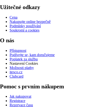
Užitečné odkazy
Cena
Nakupujte online bezpečně
Podmínky používání
Soukromí a cookies
O nás
Přístupnost
Podívejte se, kam doručujeme
Poplatek za službu
Nastavení Cookies
Možnosti platby
itesco.cz
Clubcard
Pomoc s prvním nákupem
Jak nakupovat
Registrace
Rezervace času