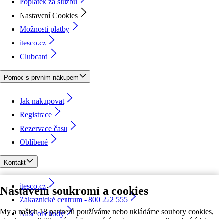
Poplatek za službu
Nastavení Cookies
Možnosti platby
itesco.cz
Clubcard
Pomoc s prvním nákupem
Jak nakupovat
Registrace
Rezervace času
Oblíbené
Kontakt
itesco.cz
Nastavení soukromí a cookies
Zákaznické centrum - 800 222 555
My a našich 18 partnerů používáme nebo ukládáme soubory cookies,
Naše obchody