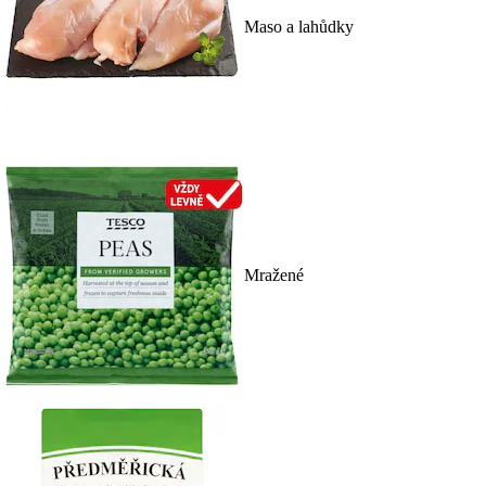
Maso a lahůdky
Mražené