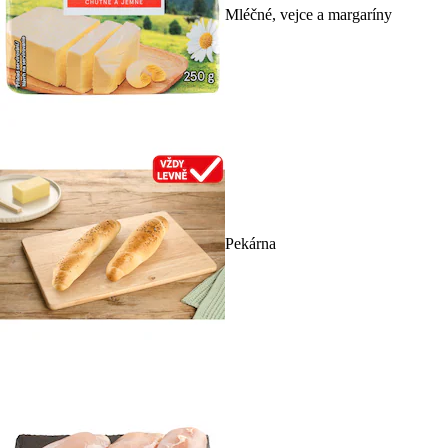
Mléčné, vejce a margaríny
Pekárna