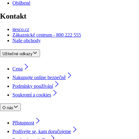
Oblíbené
Kontakt
itesco.cz
Zákaznické centrum - 800 222 555
Naše obchody
Užitečné odkazy
Cena
Nakupujte online bezpečně
Podmínky používání
Soukromí a cookies
O nás
Přístupnost
Podívejte se, kam doručujeme