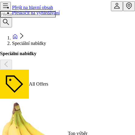
Přejít na hlavní obsah
Přeskočit na vyhledávání
Speciální nabídky
Speciální nabídky
All Offers
Top výběr