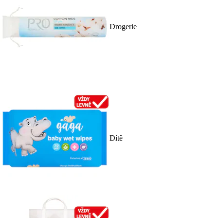
Drogerie
Dítě