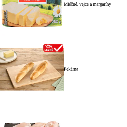
Mléčné, vejce a margaríny
Pekárna