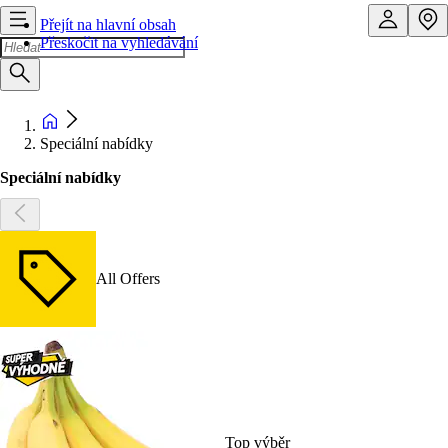
Přejít na hlavní obsah
Přeskočit na vyhledávání
Speciální nabídky
Speciální nabídky
All Offers
Top výběr