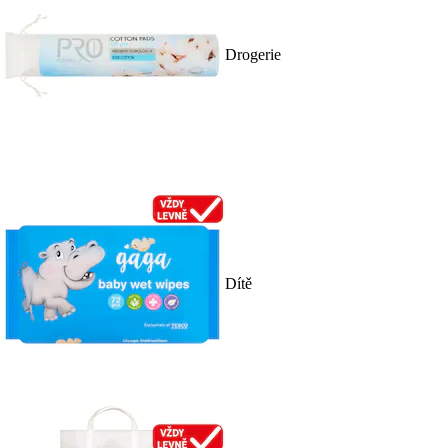
Drogerie
Dítě