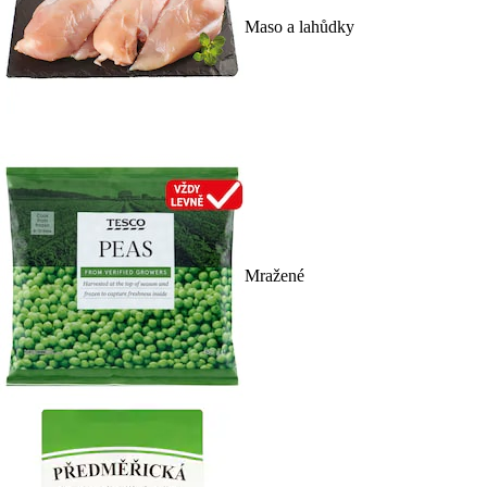
Maso a lahůdky
Mražené