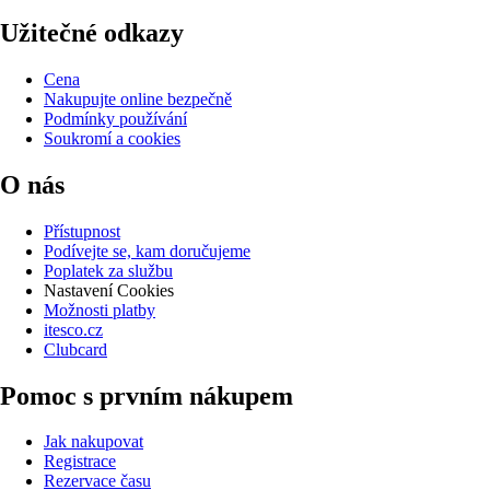
Užitečné odkazy
Cena
Nakupujte online bezpečně
Podmínky používání
Soukromí a cookies
O nás
Přístupnost
Podívejte se, kam doručujeme
Poplatek za službu
Nastavení Cookies
Možnosti platby
itesco.cz
Clubcard
Pomoc s prvním nákupem
Jak nakupovat
Registrace
Rezervace času