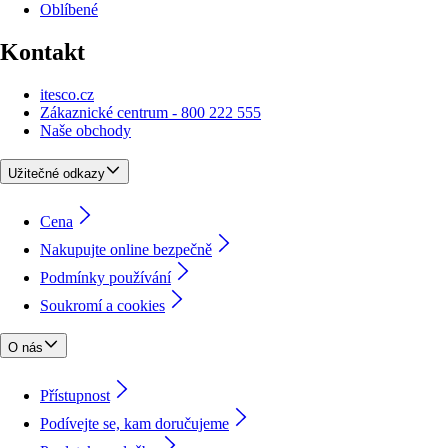
Oblíbené
Kontakt
itesco.cz
Zákaznické centrum - 800 222 555
Naše obchody
Užitečné odkazy
Cena
Nakupujte online bezpečně
Podmínky používání
Soukromí a cookies
O nás
Přístupnost
Podívejte se, kam doručujeme