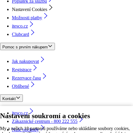
Poplatek za službu
Nastavení Cookies
Možnosti platby
itesco.cz
Clubcard
Pomoc s prvním nákupem
Jak nakupovat
Registrace
Rezervace času
Oblíbené
Kontakt
itesco.cz
Nastavení soukromí a cookies
Zákaznické centrum - 800 222 555
My a našich 18 partnerů používáme nebo ukládáme soubory cookies,
Naše obchody