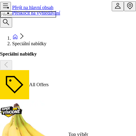
Přejít na hlavní obsah
Přeskočit na vyhledávání
Speciální nabídky
Speciální nabídky
All Offers
Top výběr