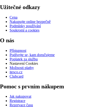
Užitečné odkazy
Cena
Nakupujte online bezpečně
Podmínky používání
Soukromí a cookies
O nás
Přístupnost
Podívejte se, kam doručujeme
Poplatek za službu
Nastavení Cookies
Možnosti platby
itesco.cz
Clubcard
Pomoc s prvním nákupem
Jak nakupovat
Registrace
Rezervace času