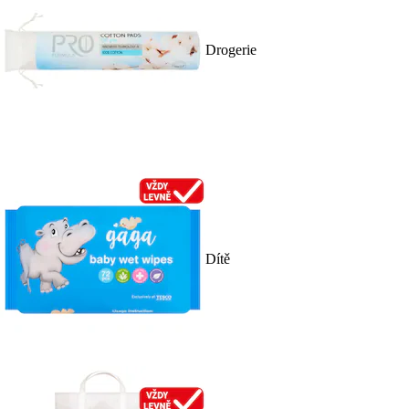
Drogerie
Dítě