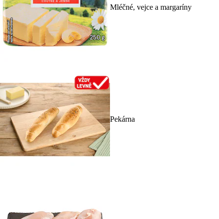
Mléčné, vejce a margaríny
Pekárna