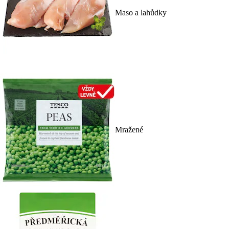
Maso a lahůdky
Mražené