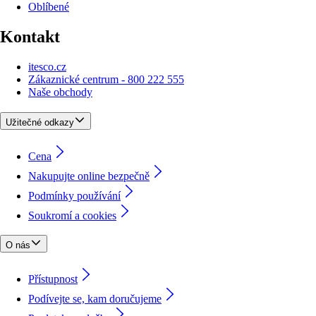
Oblíbené
Kontakt
itesco.cz
Zákaznické centrum - 800 222 555
Naše obchody
Užitečné odkazy
Cena
Nakupujte online bezpečně
Podmínky používání
Soukromí a cookies
O nás
Přístupnost
Podívejte se, kam doručujeme