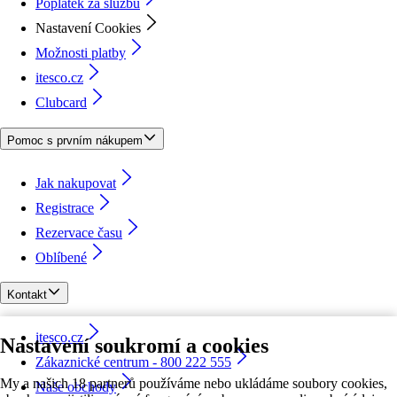
Poplatek za službu
Nastavení Cookies
Možnosti platby
itesco.cz
Clubcard
Pomoc s prvním nákupem
Jak nakupovat
Registrace
Rezervace času
Oblíbené
Kontakt
itesco.cz
Nastavení soukromí a cookies
Zákaznické centrum - 800 222 555
My a našich 18 partnerů používáme nebo ukládáme soubory cookies,
Naše obchody