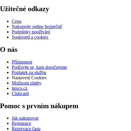
Užitečné odkazy
Cena
Nakupujte online bezpečně
Podmínky používání
Soukromí a cookies
O nás
Přístupnost
Podívejte se, kam doručujeme
Poplatek za službu
Nastavení Cookies
Možnosti platby
itesco.cz
Clubcard
Pomoc s prvním nákupem
Jak nakupovat
Registrace
Rezervace času