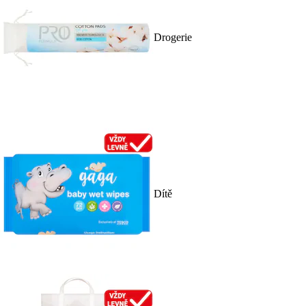
Drogerie
Dítě