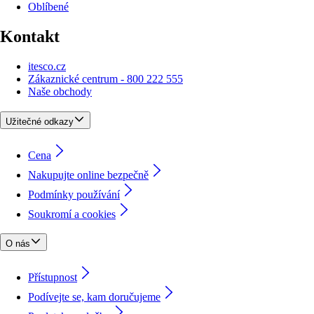
Oblíbené
Kontakt
itesco.cz
Zákaznické centrum - 800 222 555
Naše obchody
Užitečné odkazy
Cena
Nakupujte online bezpečně
Podmínky používání
Soukromí a cookies
O nás
Přístupnost
Podívejte se, kam doručujeme