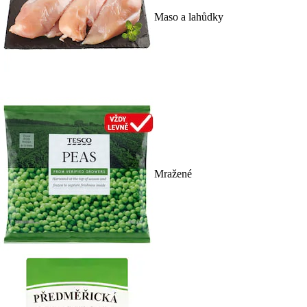
Maso a lahůdky
Mražené