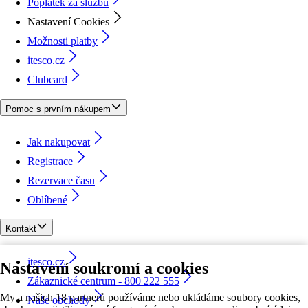
Poplatek za službu
Nastavení Cookies
Možnosti platby
itesco.cz
Clubcard
Pomoc s prvním nákupem
Jak nakupovat
Registrace
Rezervace času
Oblíbené
Kontakt
itesco.cz
Nastavení soukromí a cookies
Zákaznické centrum - 800 222 555
My a našich 18 partnerů používáme nebo ukládáme soubory cookies,
Naše obchody