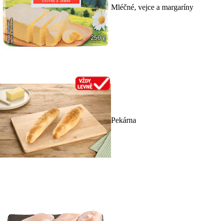
Mléčné, vejce a margaríny
Pekárna