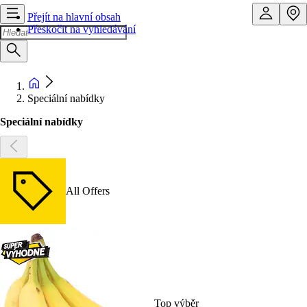
Přejít na hlavní obsah
Přeskočit na vyhledávání
Speciální nabídky
Speciální nabídky
All Offers
Top výběr