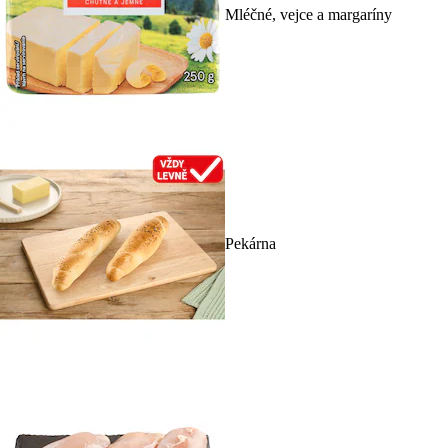
Mléčné, vejce a margaríny
Pekárna