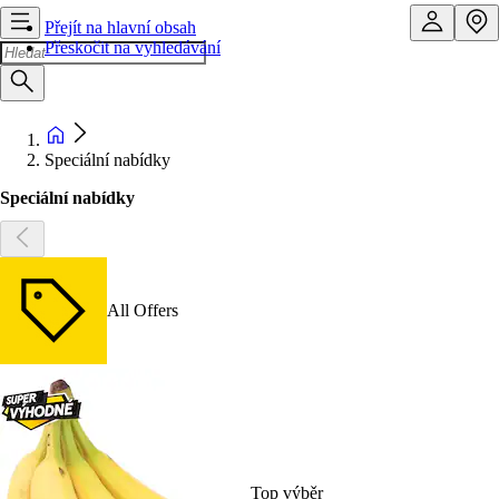
Přejít na hlavní obsah
Přeskočit na vyhledávání
Speciální nabídky
Speciální nabídky
All Offers
Top výběr