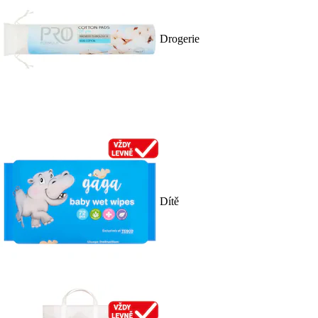
Drogerie
Dítě