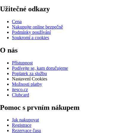
Užitečné odkazy
Cena
Nakupujte online bezpečně
Podmínky používání
Soukromí a cookies
O nás
Přístupnost
Podívejte se, kam doručujeme
Poplatek za službu
Nastavení Cookies
Možnosti platby
itesco.cz
Clubcard
Pomoc s prvním nákupem
Jak nakupovat
Registrace
Rezervace času