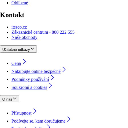
Oblíbené
Kontakt
itesco.cz
Zákaznické centrum - 800 222 555
Naše obchody
Užitečné odkazy
Cena
Nakupujte online bezpečně
Podmínky používání
Soukromí a cookies
O nás
Přístupnost
Podívejte se, kam doručujeme