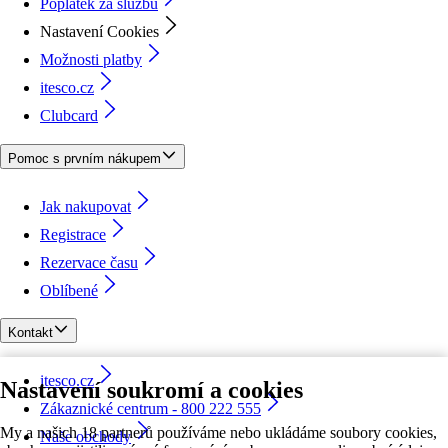
Poplatek za službu
Nastavení Cookies
Možnosti platby
itesco.cz
Clubcard
Pomoc s prvním nákupem
Jak nakupovat
Registrace
Rezervace času
Oblíbené
Kontakt
itesco.cz
Nastavení soukromí a cookies
Zákaznické centrum - 800 222 555
My a našich 18 partnerů používáme nebo ukládáme soubory cookies,
Naše obchody