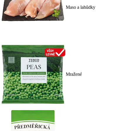
Maso a lahůdky
Mražené