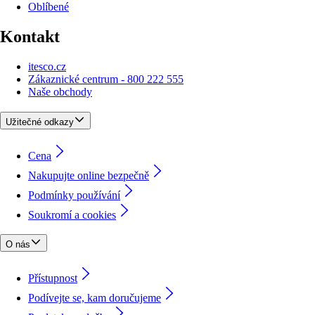
Oblíbené
Kontakt
itesco.cz
Zákaznické centrum - 800 222 555
Naše obchody
Užitečné odkazy
Cena
Nakupujte online bezpečně
Podmínky používání
Soukromí a cookies
O nás
Přístupnost
Podívejte se, kam doručujeme