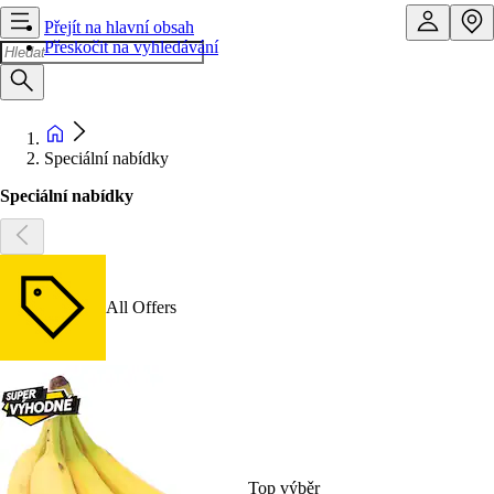
Přejít na hlavní obsah
Přeskočit na vyhledávání
Speciální nabídky
Speciální nabídky
All Offers
Top výběr