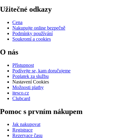
Užitečné odkazy
Cena
Nakupujte online bezpečně
Podmínky používání
Soukromí a cookies
O nás
Přístupnost
Podívejte se, kam doručujeme
Poplatek za službu
Nastavení Cookies
Možnosti platby
itesco.cz
Clubcard
Pomoc s prvním nákupem
Jak nakupovat
Registrace
Rezervace času