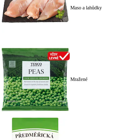
Maso a lahůdky
Mražené