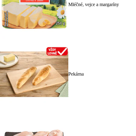
Mléčné, vejce a margaríny
Pekárna