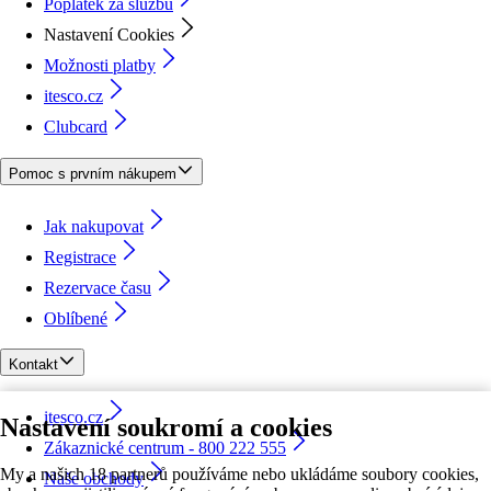
Poplatek za službu
Nastavení Cookies
Možnosti platby
itesco.cz
Clubcard
Pomoc s prvním nákupem
Jak nakupovat
Registrace
Rezervace času
Oblíbené
Kontakt
itesco.cz
Nastavení soukromí a cookies
Zákaznické centrum - 800 222 555
My a našich 18 partnerů používáme nebo ukládáme soubory cookies,
Naše obchody