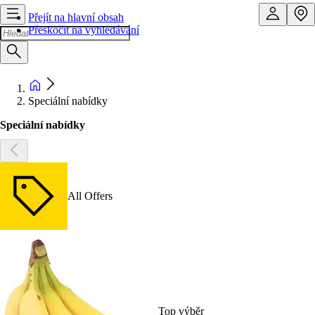
Přejít na hlavní obsah
Přeskočit na vyhledávání
Speciální nabídky
Speciální nabídky
All Offers
Top výběr