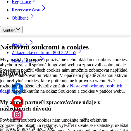
Registrace
Rezervace času
Oblíbené
Kontakt
itesco.cz
Nastavení soukromí a cookies
Zákaznické centrum - 800 222 555
My a našich 18 partnerů používáme nebo ukládáme soubory cookies,
Naše obchody
abychom zajistili správné fungování webu a zpracovali osobní údaje.
Povolením použití všech cookies nám umožníte zobrazovat například
followUs
také personalizovanou reklamu. V opačném případě zůstanou aktivní
jen nezbytné cookies, které potřebujeme k provozu webu. Své
rozhodnutí můžete kdykoliv změnit v
Nastavení ochrany osobních
údajů
nebo kliknutím na odkaz Soukromí a cookies v patičce webu.
My a naši partneři zpracováváme údaje z
následujících důvodů
Povolením souborů cookies nám umožníte měřit efektivitu
zobrazeného obsahu a reklamy, vytvářet uživatelské statistiky, ukládat
©
Tesco Stores ČR a.s. 2026
nebo přistupovat k informacím ve vašem zařízení, používat přesná data