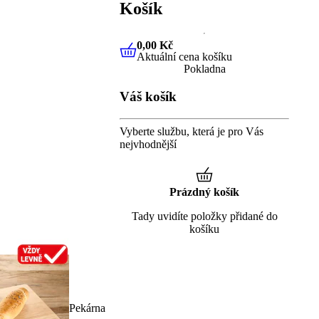
Košík
0,00 Kč
Aktuální cena košíku
0,00 Kč
Aktuální cena košíku
Pokladna
Váš košík
Vyberte službu, která je pro Vás
nejvhodnější
Prázdný košík
Tady uvidíte položky přidané do
košíku
Pekárna