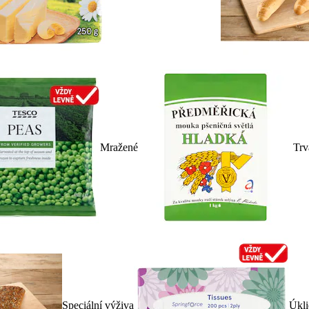
Mražené
Trv
Speciální výživa
Úkli