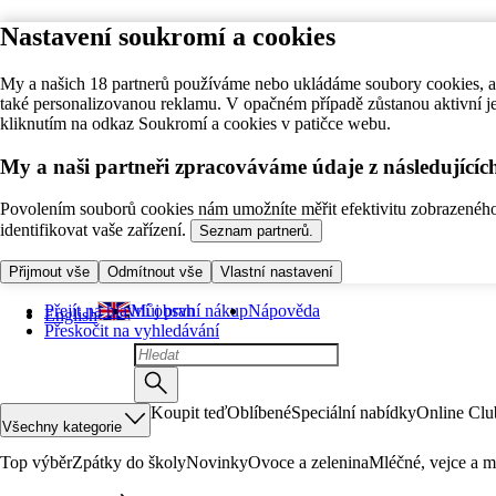
Nastavení soukromí a cookies
My a našich 18 partnerů používáme nebo ukládáme soubory cookies, ab
také personalizovanou reklamu. V opačném případě zůstanou aktivní j
kliknutím na odkaz Soukromí a cookies v patičce webu.
My a naši partneři zpracováváme údaje z následující
Povolením souborů cookies nám umožníte měřit efektivitu zobrazeného o
identifikovat vaše zařízení.
Seznam partnerů.
Přijmout vše
Odmítnout vše
Vlastní nastavení
Přejít na hlavní obsah
Můj první nákup
Nápověda
English
Přeskočit na vyhledávání
Koupit teď
Oblíbené
Speciální nabídky
Online Clu
Všechny kategorie
Top výběr
Zpátky do školy
Novinky
Ovoce a zelenina
Mléčné, vejce a m