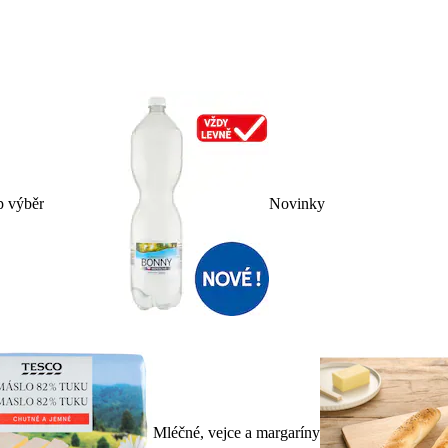
p výběr
Novinky
Mléčné, vejce a margaríny