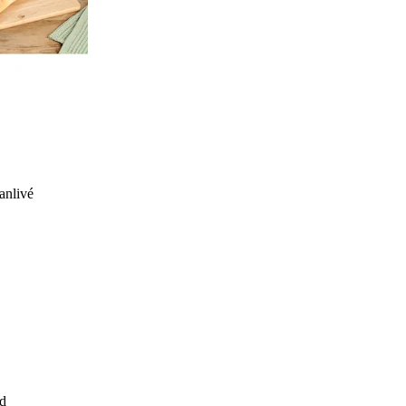
anlivé
d