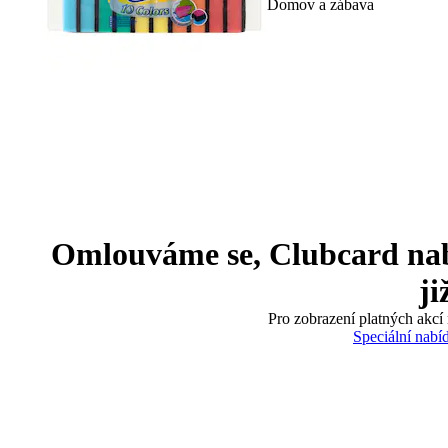
Domov a zábava
Omlouváme se, Clubcard nabíd
ji
Pro zobrazení platných akcí 
Speciální nabí