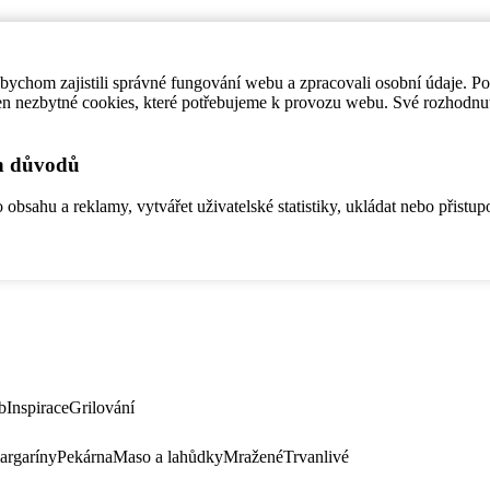
ychom zajistili správné fungování webu a zpracovali osobní údaje. P
en nezbytné cookies, které potřebujeme k provozu webu. Své rozhodnu
ch důvodů
bsahu a reklamy, vytvářet uživatelské statistiky, ukládat nebo přistup
b
Inspirace
Grilování
argaríny
Pekárna
Maso a lahůdky
Mražené
Trvanlivé