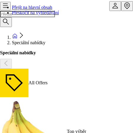
Přejít na hlavní obsah
Přeskočit na vyhledávání
Speciální nabídky
Speciální nabídky
All Offers
Top výběr