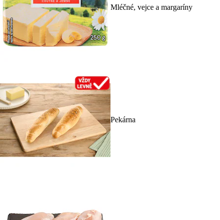
Mléčné, vejce a margaríny
Pekárna