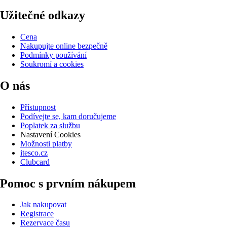
Užitečné odkazy
Cena
Nakupujte online bezpečně
Podmínky používání
Soukromí a cookies
O nás
Přístupnost
Podívejte se, kam doručujeme
Poplatek za službu
Nastavení Cookies
Možnosti platby
itesco.cz
Clubcard
Pomoc s prvním nákupem
Jak nakupovat
Registrace
Rezervace času