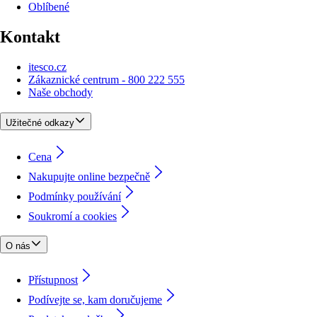
Oblíbené
Kontakt
itesco.cz
Zákaznické centrum - 800 222 555
Naše obchody
Užitečné odkazy
Cena
Nakupujte online bezpečně
Podmínky používání
Soukromí a cookies
O nás
Přístupnost
Podívejte se, kam doručujeme