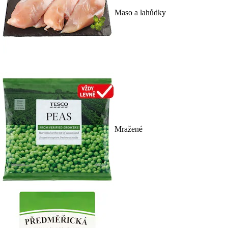
Maso a lahůdky
Mražené