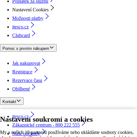
Poplatek za službu
Nastavení Cookies
Možnosti platby
itesco.cz
Clubcard
Pomoc s prvním nákupem
Jak nakupovat
Registrace
Rezervace času
Oblíbené
Kontakt
itesco.cz
Nastavení soukromí a cookies
Zákaznické centrum - 800 222 555
My a našich 18 partnerů používáme nebo ukládáme soubory cookies,
Naše obchody