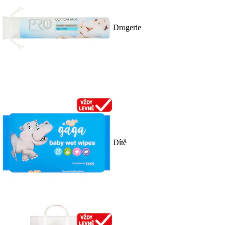
Drogerie
Dítě