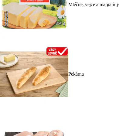
Mléčné, vejce a margaríny
Pekárna