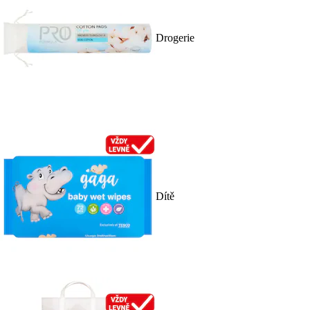
Drogerie
Dítě