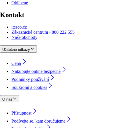
Oblíbené
Kontakt
itesco.cz
Zákaznické centrum - 800 222 555
Naše obchody
Užitečné odkazy
Cena
Nakupujte online bezpečně
Podmínky používání
Soukromí a cookies
O nás
Přístupnost
Podívejte se, kam doručujeme