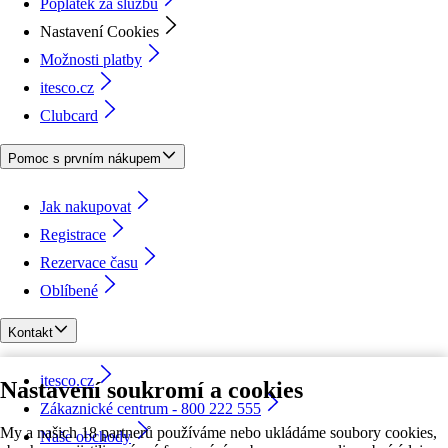
Poplatek za službu
Nastavení Cookies
Možnosti platby
itesco.cz
Clubcard
Pomoc s prvním nákupem
Jak nakupovat
Registrace
Rezervace času
Oblíbené
Kontakt
itesco.cz
Nastavení soukromí a cookies
Zákaznické centrum - 800 222 555
My a našich 18 partnerů používáme nebo ukládáme soubory cookies,
Naše obchody