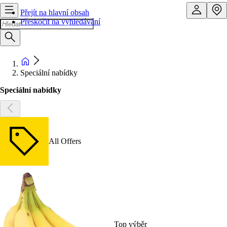
Přejít na hlavní obsah
Přeskočit na vyhledávání
Speciální nabídky
Speciální nabídky
All Offers
Top výběr