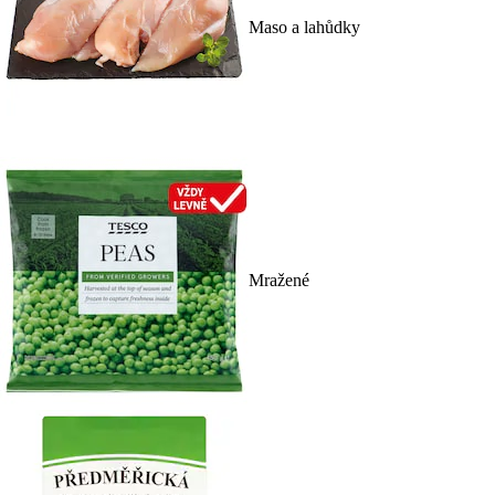
Maso a lahůdky
Mražené