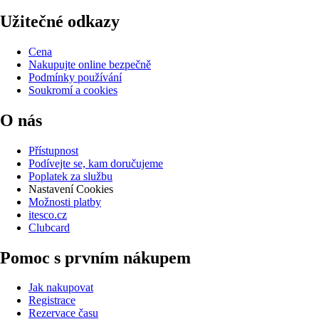
Užitečné odkazy
Cena
Nakupujte online bezpečně
Podmínky používání
Soukromí a cookies
O nás
Přístupnost
Podívejte se, kam doručujeme
Poplatek za službu
Nastavení Cookies
Možnosti platby
itesco.cz
Clubcard
Pomoc s prvním nákupem
Jak nakupovat
Registrace
Rezervace času