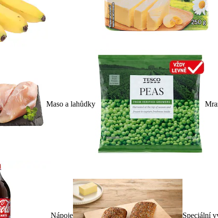
Maso a lahůdky
Mra
Nápoje
Speciální v