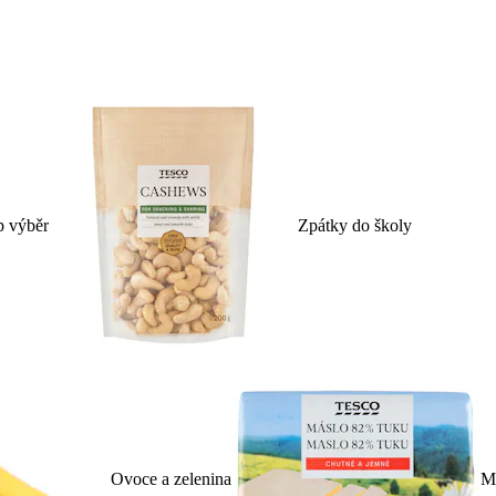
p výběr
Zpátky do školy
Ovoce a zelenina
Ml