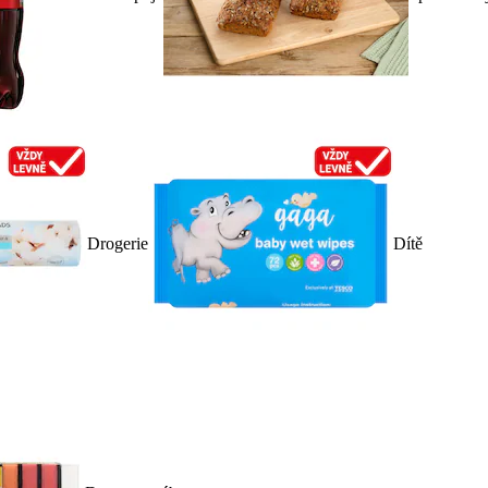
Drogerie
Dítě