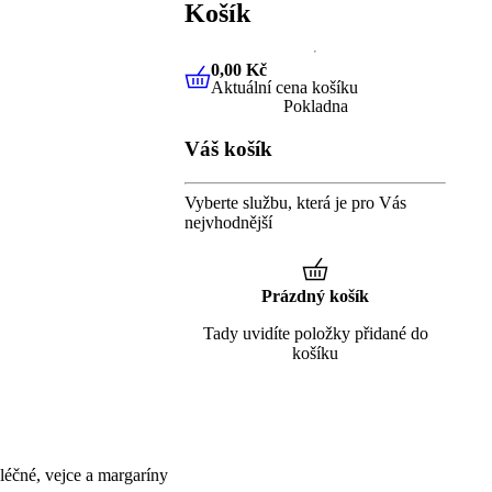
Košík
0,00 Kč
Aktuální cena košíku
0,00 Kč
Aktuální cena košíku
Pokladna
Váš košík
Vyberte službu, která je pro Vás
nejvhodnější
Prázdný košík
Tady uvidíte položky přidané do
košíku
éčné, vejce a margaríny