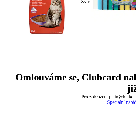
Zvíře
Omlouváme se, Clubcard nabíd
ji
Pro zobrazení platných akcí 
Speciální nabí