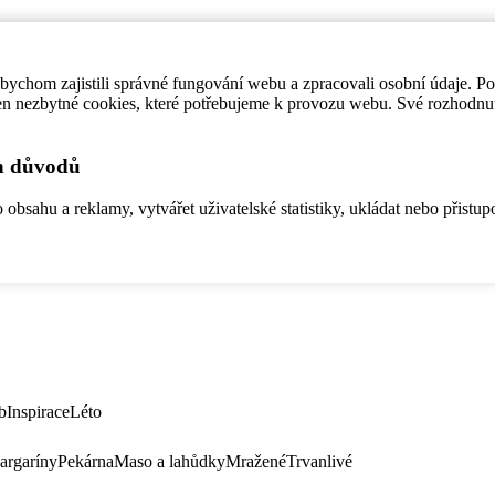
ychom zajistili správné fungování webu a zpracovali osobní údaje. P
en nezbytné cookies, které potřebujeme k provozu webu. Své rozhodnu
ch důvodů
bsahu a reklamy, vytvářet uživatelské statistiky, ukládat nebo přistup
b
Inspirace
Léto
argaríny
Pekárna
Maso a lahůdky
Mražené
Trvanlivé