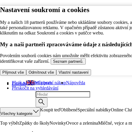
Nastavení soukromí a cookies
My a našich 18 partnerů používáme nebo ukládáme soubory cookies, ab
také personalizovanou reklamu. V opačném případě zůstanou aktivní j
kliknutím na odkaz Soukromí a cookies v patičce webu.
My a naši partneři zpracováváme údaje z následující
Povolením souborů cookies nám umožníte měřit efektivitu zobrazeného o
identifikovat vaše zařízení.
Seznam partnerů.
Přijmout vše
Odmítnout vše
Vlastní nastavení
Přejít na hlavní obsah
Můj první nákup
Nápověda
English
Přeskočit na vyhledávání
Koupit teď
Oblíbené
Speciální nabídky
Online Clu
Všechny kategorie
Top výběr
Zpátky do školy
Novinky
Ovoce a zelenina
Mléčné, vejce a m