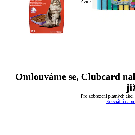
Zvíře
Omlouváme se, Clubcard nabíd
ji
Pro zobrazení platných akcí 
Speciální nabí