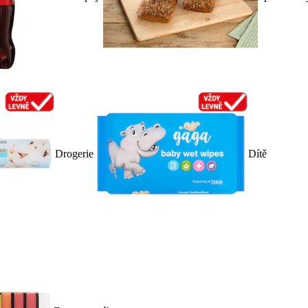
Drogerie
Dítě