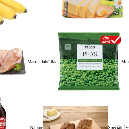
Maso a lahůdky
Mra
Nápoje
Speciální v