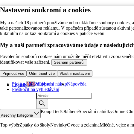
Nastavení soukromí a cookies
My a našich 18 partnerů používáme nebo ukládáme soubory cookies, ab
také personalizovanou reklamu. V opačném případě zůstanou aktivní j
kliknutím na odkaz Soukromí a cookies v patičce webu.
My a naši partneři zpracováváme údaje z následující
Povolením souborů cookies nám umožníte měřit efektivitu zobrazeného o
identifikovat vaše zařízení.
Seznam partnerů.
Přijmout vše
Odmítnout vše
Vlastní nastavení
Přejít na hlavní obsah
Můj první nákup
Nápověda
English
Přeskočit na vyhledávání
Koupit teď
Oblíbené
Speciální nabídky
Online Clu
Všechny kategorie
Top výběr
Zpátky do školy
Novinky
Ovoce a zelenina
Mléčné, vejce a m