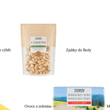
p výběr
Zpátky do školy
Ovoce a zelenina
Ml