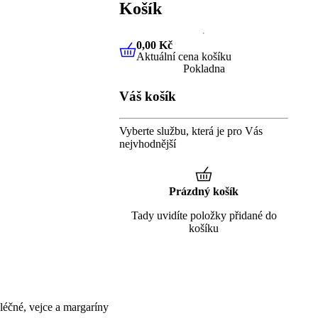
Košík
0,00 Kč
Aktuální cena košíku
0,00 Kč
Aktuální cena košíku
Pokladna
Váš košík
Vyberte službu, která je pro Vás
nejvhodnější
Prázdný košík
Tady uvidíte položky přidané do
košíku
éčné, vejce a margaríny