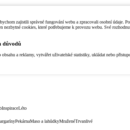
ychom zajistili správné fungování webu a zpracovali osobní údaje. P
en nezbytné cookies, které potřebujeme k provozu webu. Své rozhodnu
ch důvodů
bsahu a reklamy, vytvářet uživatelské statistiky, ukládat nebo přistup
b
Inspirace
Léto
argaríny
Pekárna
Maso a lahůdky
Mražené
Trvanlivé