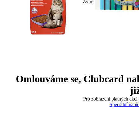
Zvíře
Omlouváme se, Clubcard nabíd
ji
Pro zobrazení platných akcí 
Speciální nabí