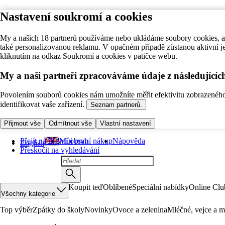
Nastavení soukromí a cookies
My a našich 18 partnerů používáme nebo ukládáme soubory cookies, ab
také personalizovanou reklamu. V opačném případě zůstanou aktivní j
kliknutím na odkaz Soukromí a cookies v patičce webu.
My a naši partneři zpracováváme údaje z následující
Povolením souborů cookies nám umožníte měřit efektivitu zobrazeného o
identifikovat vaše zařízení.
Seznam partnerů.
Přijmout vše
Odmítnout vše
Vlastní nastavení
Přejít na hlavní obsah
Můj první nákup
Nápověda
English
Přeskočit na vyhledávání
Koupit teď
Oblíbené
Speciální nabídky
Online Clu
Všechny kategorie
Top výběr
Zpátky do školy
Novinky
Ovoce a zelenina
Mléčné, vejce a m