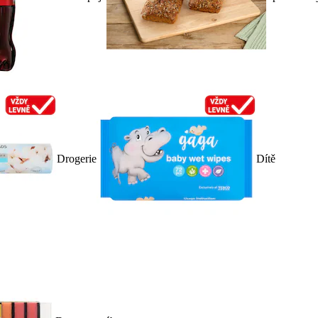
Drogerie
Dítě