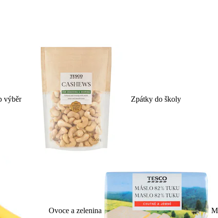
p výběr
Zpátky do školy
Ovoce a zelenina
Ml