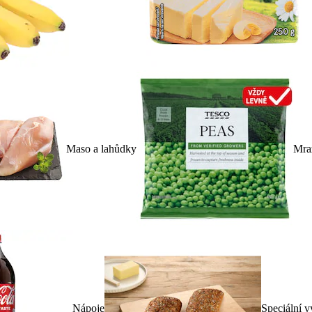
Maso a lahůdky
Mra
Nápoje
Speciální v