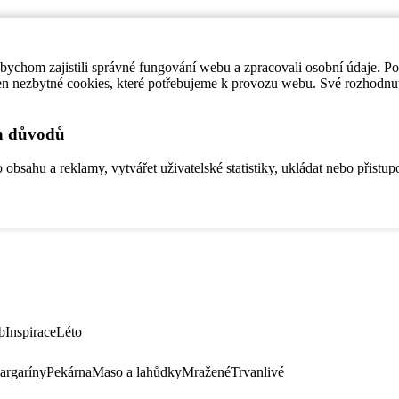
ychom zajistili správné fungování webu a zpracovali osobní údaje. P
en nezbytné cookies, které potřebujeme k provozu webu. Své rozhodnu
ch důvodů
bsahu a reklamy, vytvářet uživatelské statistiky, ukládat nebo přistup
b
Inspirace
Léto
argaríny
Pekárna
Maso a lahůdky
Mražené
Trvanlivé