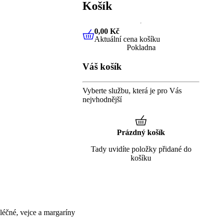
Košík
0,00 Kč
Aktuální cena košíku
0,00 Kč
Aktuální cena košíku
Pokladna
Váš košík
Vyberte službu, která je pro Vás
nejvhodnější
Prázdný košík
Tady uvidíte položky přidané do
košíku
éčné, vejce a margaríny