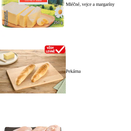
Mléčné, vejce a margaríny
Pekárna