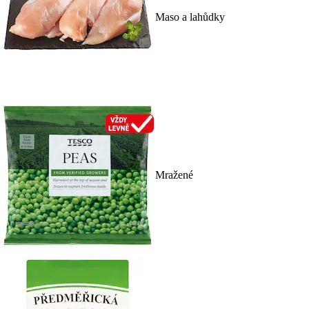
Maso a lahůdky
Mražené