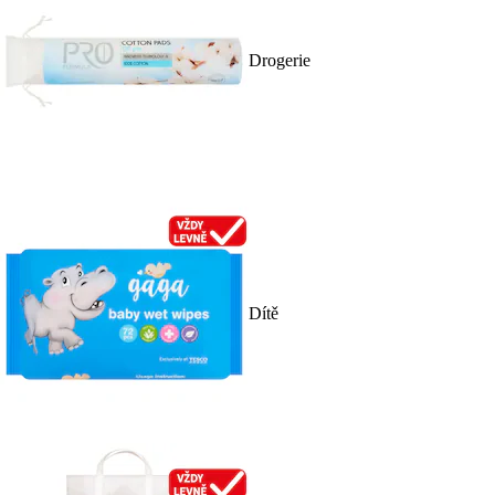
Drogerie
Dítě