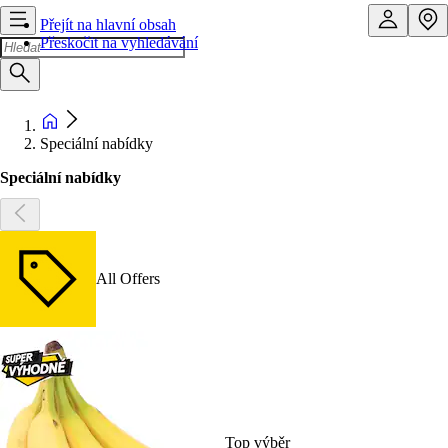
Přejít na hlavní obsah
Přeskočit na vyhledávání
Speciální nabídky
Speciální nabídky
All Offers
Top výběr