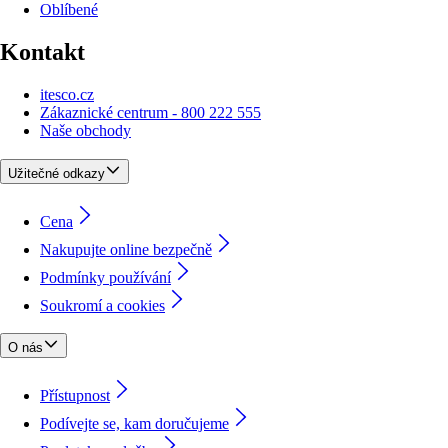
Oblíbené
Kontakt
itesco.cz
Zákaznické centrum - 800 222 555
Naše obchody
Užitečné odkazy
Cena
Nakupujte online bezpečně
Podmínky používání
Soukromí a cookies
O nás
Přístupnost
Podívejte se, kam doručujeme