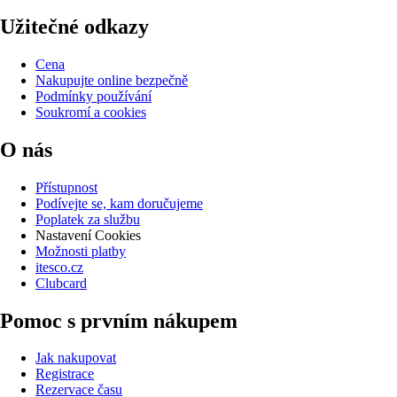
Užitečné odkazy
Cena
Nakupujte online bezpečně
Podmínky používání
Soukromí a cookies
O nás
Přístupnost
Podívejte se, kam doručujeme
Poplatek za službu
Nastavení Cookies
Možnosti platby
itesco.cz
Clubcard
Pomoc s prvním nákupem
Jak nakupovat
Registrace
Rezervace času