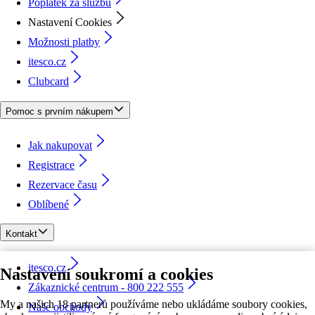
Poplatek za službu
Nastavení Cookies
Možnosti platby
itesco.cz
Clubcard
Pomoc s prvním nákupem
Jak nakupovat
Registrace
Rezervace času
Oblíbené
Kontakt
itesco.cz
Nastavení soukromí a cookies
Zákaznické centrum - 800 222 555
My a našich 18 partnerů používáme nebo ukládáme soubory cookies,
Naše obchody