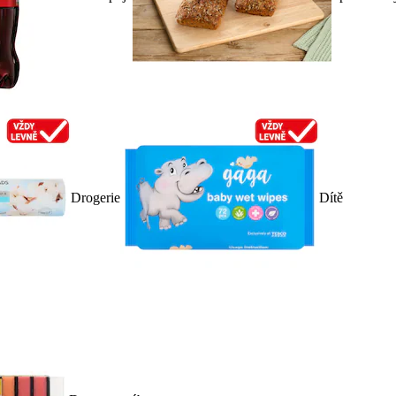
Drogerie
Dítě