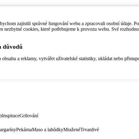
ychom zajistili správné fungování webu a zpracovali osobní údaje. P
en nezbytné cookies, které potřebujeme k provozu webu. Své rozhodnu
ch důvodů
bsahu a reklamy, vytvářet uživatelské statistiky, ukládat nebo přistup
b
Inspirace
Grilování
argaríny
Pekárna
Maso a lahůdky
Mražené
Trvanlivé