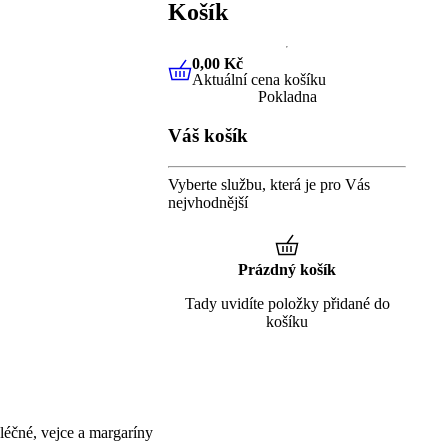
Košík
0,00 Kč
Aktuální cena košíku
0,00 Kč
Aktuální cena košíku
Pokladna
Váš košík
Vyberte službu, která je pro Vás
nejvhodnější
Prázdný košík
Tady uvidíte položky přidané do
košíku
éčné, vejce a margaríny