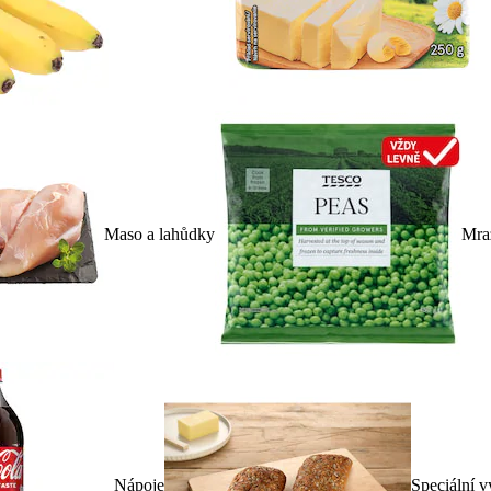
Maso a lahůdky
Mra
Nápoje
Speciální v