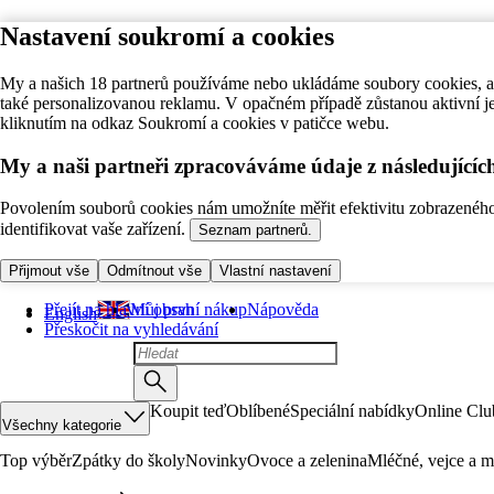
Nastavení soukromí a cookies
My a našich 18 partnerů používáme nebo ukládáme soubory cookies, ab
také personalizovanou reklamu. V opačném případě zůstanou aktivní j
kliknutím na odkaz Soukromí a cookies v patičce webu.
My a naši partneři zpracováváme údaje z následující
Povolením souborů cookies nám umožníte měřit efektivitu zobrazeného o
identifikovat vaše zařízení.
Seznam partnerů.
Přijmout vše
Odmítnout vše
Vlastní nastavení
Přejít na hlavní obsah
Můj první nákup
Nápověda
English
Přeskočit na vyhledávání
Koupit teď
Oblíbené
Speciální nabídky
Online Clu
Všechny kategorie
Top výběr
Zpátky do školy
Novinky
Ovoce a zelenina
Mléčné, vejce a m