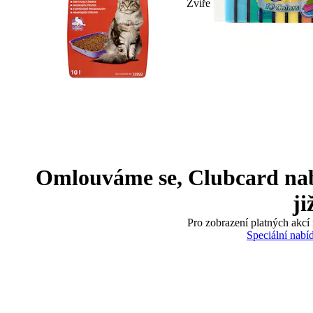
Zvíře
Omlouváme se, Clubcard nabíd
ji
Pro zobrazení platných akcí 
Speciální nabí