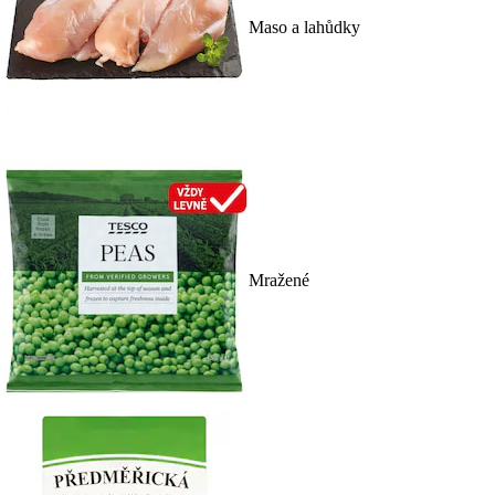
Maso a lahůdky
Mražené