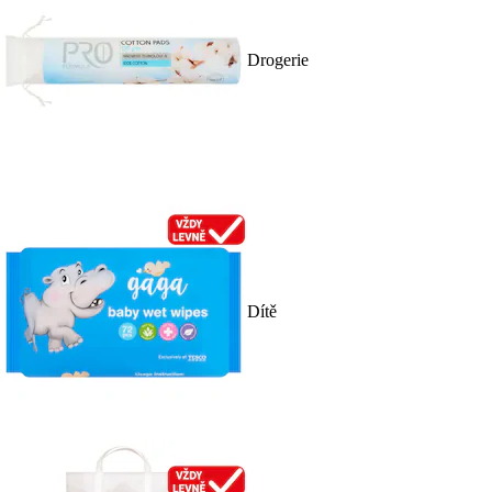
Drogerie
Dítě