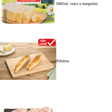
Mléčné, vejce a margaríny
Pekárna