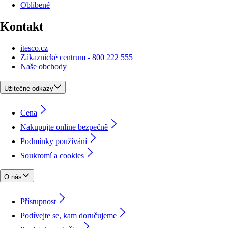
Oblíbené
Kontakt
itesco.cz
Zákaznické centrum - 800 222 555
Naše obchody
Užitečné odkazy
Cena
Nakupujte online bezpečně
Podmínky používání
Soukromí a cookies
O nás
Přístupnost
Podívejte se, kam doručujeme