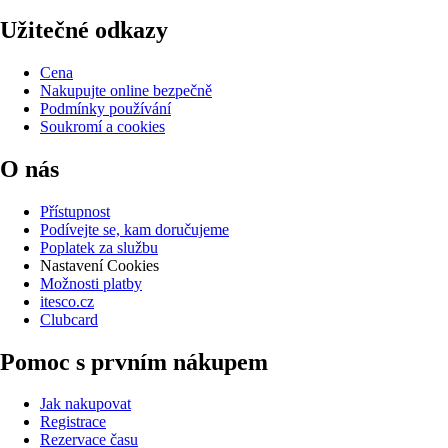
Užitečné odkazy
Cena
Nakupujte online bezpečně
Podmínky používání
Soukromí a cookies
O nás
Přístupnost
Podívejte se, kam doručujeme
Poplatek za službu
Nastavení Cookies
Možnosti platby
itesco.cz
Clubcard
Pomoc s prvním nákupem
Jak nakupovat
Registrace
Rezervace času