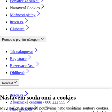
Poplatek za službu
Nastavení Cookies
Možnosti platby
itesco.cz
Clubcard
Pomoc s prvním nákupem
Jak nakupovat
Registrace
Rezervace času
Oblíbené
Kontakt
itesco.cz
Nastavení soukromí a cookies
Zákaznické centrum - 800 222 555
My a našich 18 partnerů používáme nebo ukládáme soubory cookies,
Naše obchody