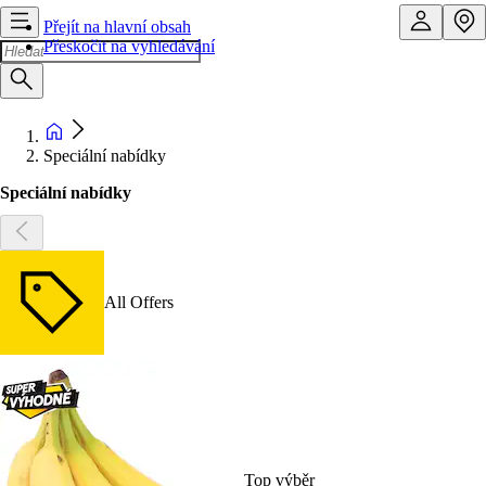
Přejít na hlavní obsah
Přeskočit na vyhledávání
Speciální nabídky
Speciální nabídky
All Offers
Top výběr