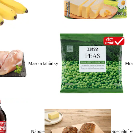
Maso a lahůdky
Mra
Nápoje
Speciální v