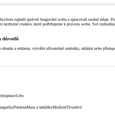
ychom zajistili správné fungování webu a zpracovali osobní údaje. P
en nezbytné cookies, které potřebujeme k provozu webu. Své rozhodnu
ch důvodů
bsahu a reklamy, vytvářet uživatelské statistiky, ukládat nebo přistup
b
Inspirace
Léto
argaríny
Pekárna
Maso a lahůdky
Mražené
Trvanlivé