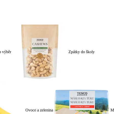
p výběr
Zpátky do školy
Ovoce a zelenina
Ml