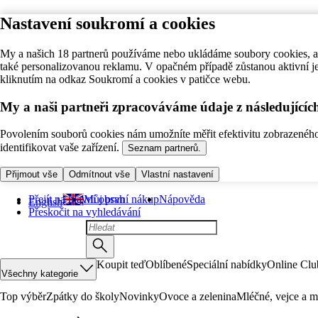
Nastavení soukromí a cookies
My a našich 18 partnerů používáme nebo ukládáme soubory cookies, ab
také personalizovanou reklamu. V opačném případě zůstanou aktivní j
kliknutím na odkaz Soukromí a cookies v patičce webu.
My a naši partneři zpracováváme údaje z následující
Povolením souborů cookies nám umožníte měřit efektivitu zobrazeného o
identifikovat vaše zařízení.
Seznam partnerů.
Přijmout vše
Odmítnout vše
Vlastní nastavení
Přejít na hlavní obsah
Můj první nákup
Nápověda
English
Přeskočit na vyhledávání
Koupit teď
Oblíbené
Speciální nabídky
Online Clu
Všechny kategorie
Top výběr
Zpátky do školy
Novinky
Ovoce a zelenina
Mléčné, vejce a m