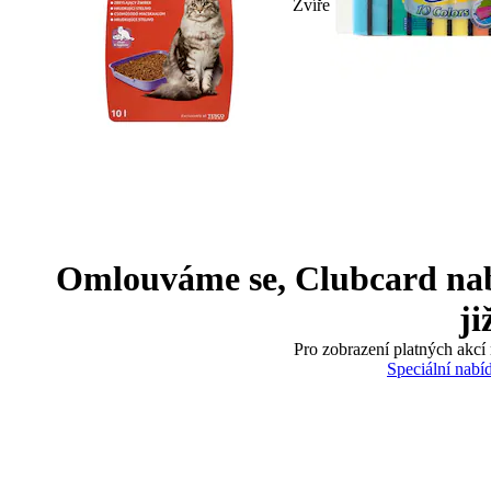
Zvíře
Omlouváme se, Clubcard nabíd
ji
Pro zobrazení platných akcí 
Speciální nabí