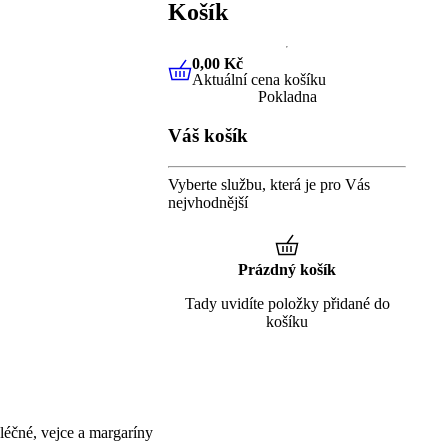
Košík
0,00 Kč
Aktuální cena košíku
0,00 Kč
Aktuální cena košíku
Pokladna
Váš košík
Vyberte službu, která je pro Vás
nejvhodnější
Prázdný košík
Tady uvidíte položky přidané do
košíku
éčné, vejce a margaríny