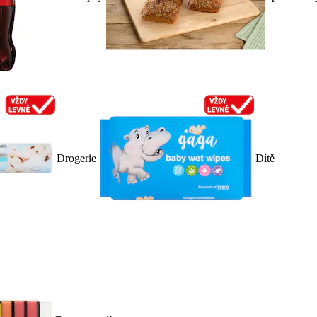
Drogerie
Dítě