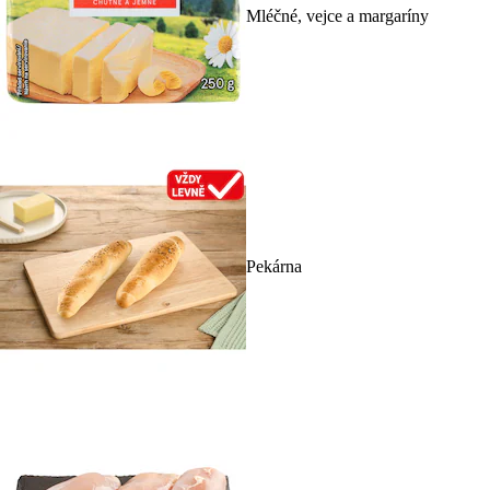
Mléčné, vejce a margaríny
Pekárna