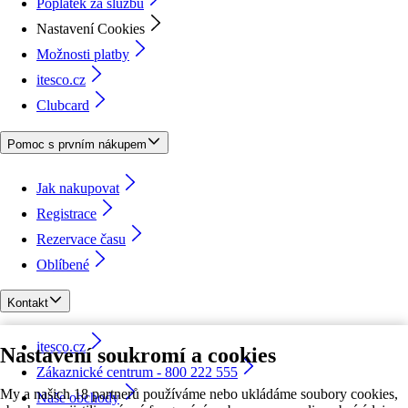
Poplatek za službu
Nastavení Cookies
Možnosti platby
itesco.cz
Clubcard
Pomoc s prvním nákupem
Jak nakupovat
Registrace
Rezervace času
Oblíbené
Kontakt
itesco.cz
Nastavení soukromí a cookies
Zákaznické centrum - 800 222 555
My a našich 18 partnerů používáme nebo ukládáme soubory cookies,
Naše obchody