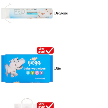
Drogerie
Dítě