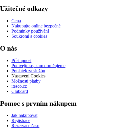
Užitečné odkazy
Cena
Nakupujte online bezpečně
Podmínky používání
Soukromí a cookies
O nás
Přístupnost
Podívejte se, kam doručujeme
Poplatek za službu
Nastavení Cookies
Možnosti platby
itesco.cz
Clubcard
Pomoc s prvním nákupem
Jak nakupovat
Registrace
Rezervace času