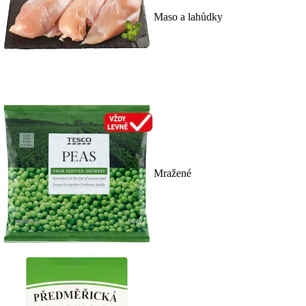
Maso a lahůdky
Mražené