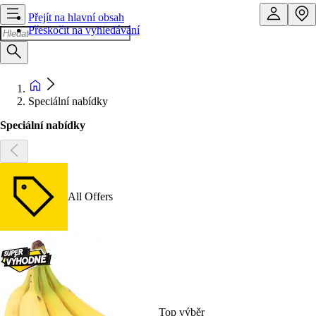
Přejít na hlavní obsah
Přeskočit na vyhledávání
Speciální nabídky
Speciální nabídky
All Offers
Top výběr