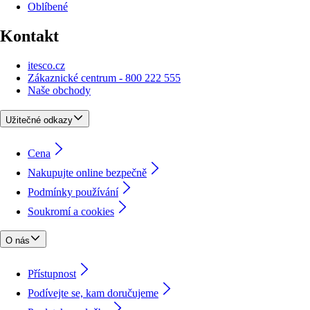
Oblíbené
Kontakt
itesco.cz
Zákaznické centrum - 800 222 555
Naše obchody
Užitečné odkazy
Cena
Nakupujte online bezpečně
Podmínky používání
Soukromí a cookies
O nás
Přístupnost
Podívejte se, kam doručujeme