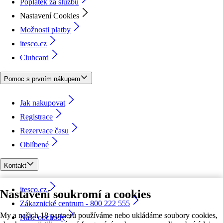
Poplatek za službu
Nastavení Cookies
Možnosti platby
itesco.cz
Clubcard
Pomoc s prvním nákupem
Jak nakupovat
Registrace
Rezervace času
Oblíbené
Kontakt
itesco.cz
Nastavení soukromí a cookies
Zákaznické centrum - 800 222 555
My a našich 18 partnerů používáme nebo ukládáme soubory cookies,
Naše obchody