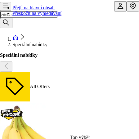
Přejít na hlavní obsah
Přeskočit na vyhledávání
Speciální nabídky
Speciální nabídky
All Offers
Top výběr