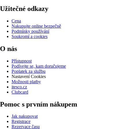
Užitečné odkazy
Cena
Nakupujte online bezpečně
Podmínky používání
Soukromí a cookies
O nás
Přístupnost
Podívejte se, kam doručujeme
Poplatek za službu
Nastavení Cookies
Možnosti platby
itesco.cz
Clubcard
Pomoc s prvním nákupem
Jak nakupovat
Registrace
Rezervace času