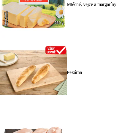
Mléčné, vejce a margaríny
Pekárna