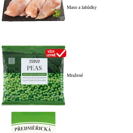
Maso a lahůdky
Mražené