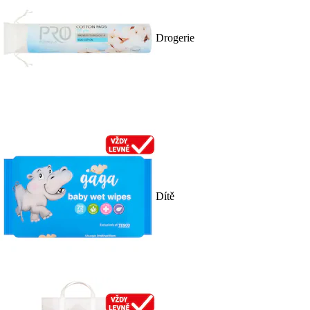
Drogerie
Dítě