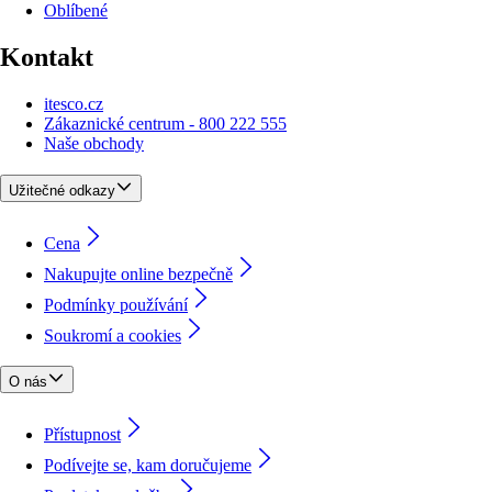
Oblíbené
Kontakt
itesco.cz
Zákaznické centrum - 800 222 555
Naše obchody
Užitečné odkazy
Cena
Nakupujte online bezpečně
Podmínky používání
Soukromí a cookies
O nás
Přístupnost
Podívejte se, kam doručujeme