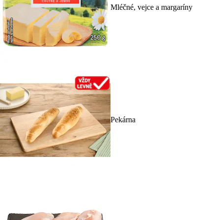
Mléčné, vejce a margaríny
Pekárna