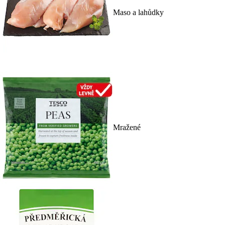
Maso a lahůdky
Mražené