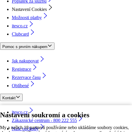
Poplatek za službu
Nastavení Cookies
Možnosti platby
itesco.cz
Clubcard
Pomoc s prvním nákupem
Jak nakupovat
Registrace
Rezervace času
Oblíbené
Kontakt
itesco.cz
Nastavení soukromí a cookies
Zákaznické centrum - 800 222 555
My a našich 18 partnerů používáme nebo ukládáme soubory cookies,
Naše obchody