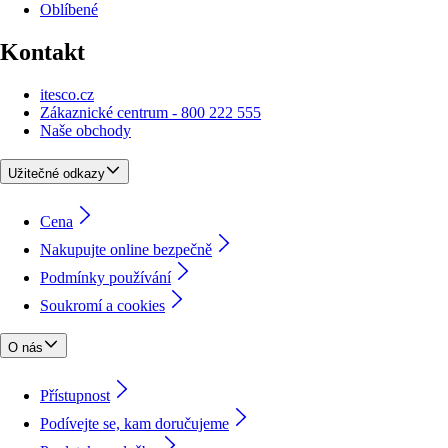
Oblíbené
Kontakt
itesco.cz
Zákaznické centrum - 800 222 555
Naše obchody
Užitečné odkazy
Cena
Nakupujte online bezpečně
Podmínky používání
Soukromí a cookies
O nás
Přístupnost
Podívejte se, kam doručujeme