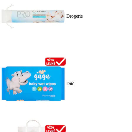
Drogerie
Dítě