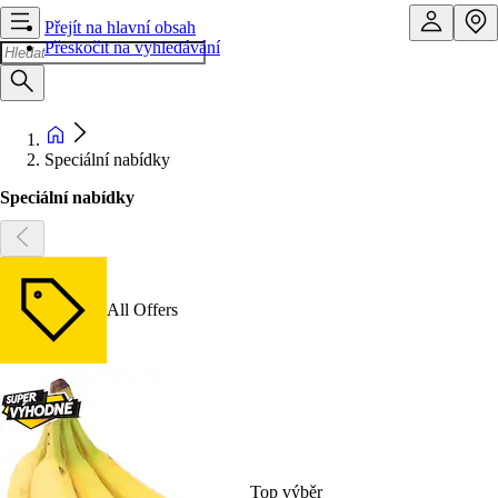
Přejít na hlavní obsah
Přeskočit na vyhledávání
Speciální nabídky
Speciální nabídky
All Offers
Top výběr