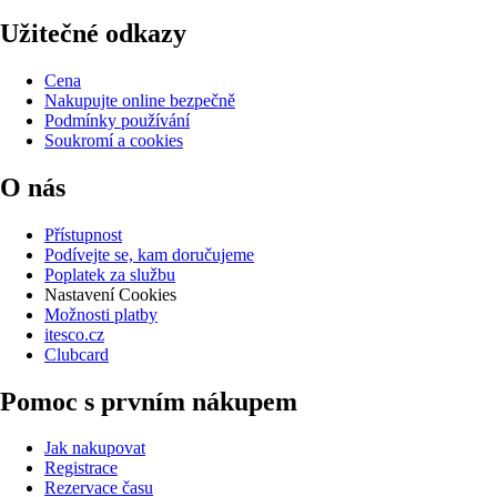
Užitečné odkazy
Cena
Nakupujte online bezpečně
Podmínky používání
Soukromí a cookies
O nás
Přístupnost
Podívejte se, kam doručujeme
Poplatek za službu
Nastavení Cookies
Možnosti platby
itesco.cz
Clubcard
Pomoc s prvním nákupem
Jak nakupovat
Registrace
Rezervace času