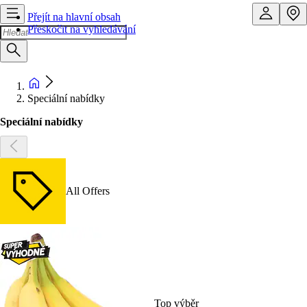
Přejít na hlavní obsah
Přeskočit na vyhledávání
Speciální nabídky
Speciální nabídky
All Offers
Top výběr