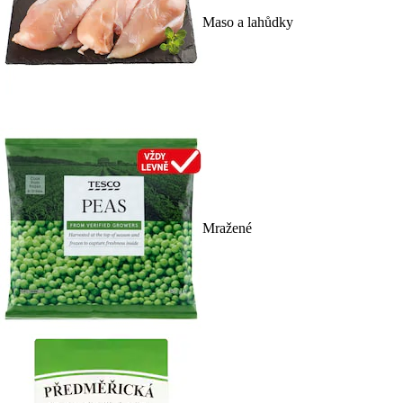
Maso a lahůdky
Mražené