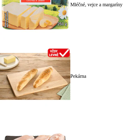
Mléčné, vejce a margaríny
Pekárna