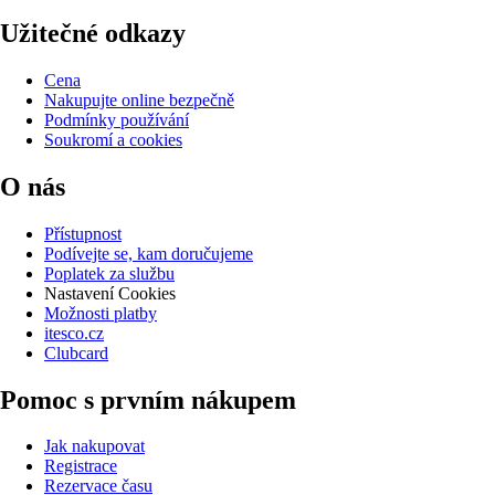
Užitečné odkazy
Cena
Nakupujte online bezpečně
Podmínky používání
Soukromí a cookies
O nás
Přístupnost
Podívejte se, kam doručujeme
Poplatek za službu
Nastavení Cookies
Možnosti platby
itesco.cz
Clubcard
Pomoc s prvním nákupem
Jak nakupovat
Registrace
Rezervace času