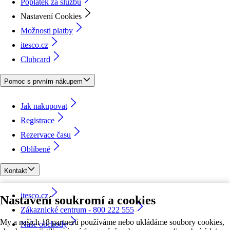
Poplatek za službu
Nastavení Cookies
Možnosti platby
itesco.cz
Clubcard
Pomoc s prvním nákupem
Jak nakupovat
Registrace
Rezervace času
Oblíbené
Kontakt
itesco.cz
Nastavení soukromí a cookies
Zákaznické centrum - 800 222 555
My a našich 18 partnerů používáme nebo ukládáme soubory cookies,
Naše obchody