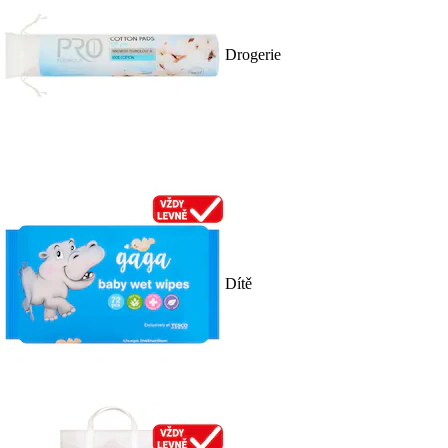
Drogerie
Dítě