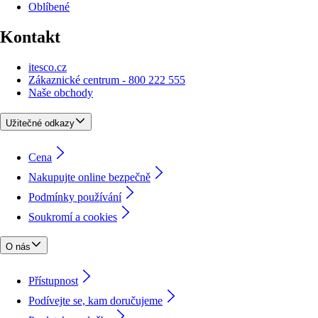
Oblíbené
Kontakt
itesco.cz
Zákaznické centrum - 800 222 555
Naše obchody
Užitečné odkazy
Cena
Nakupujte online bezpečně
Podmínky používání
Soukromí a cookies
O nás
Přístupnost
Podívejte se, kam doručujeme