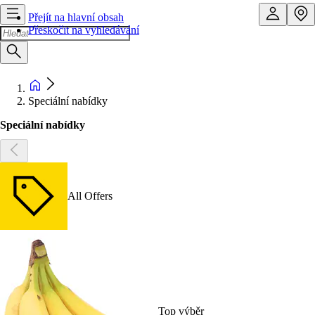
Přejít na hlavní obsah
Přeskočit na vyhledávání
Speciální nabídky
Speciální nabídky
All Offers
Top výběr