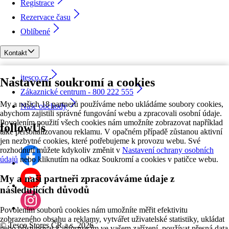
Registrace
Rezervace času
Oblíbené
Kontakt
itesco.cz
Nastavení soukromí a cookies
Zákaznické centrum - 800 222 555
My a našich 18 partnerů používáme nebo ukládáme soubory cookies,
Naše obchody
abychom zajistili správné fungování webu a zpracovali osobní údaje.
Povolením použití všech cookies nám umožníte zobrazovat například
followUs
také personalizovanou reklamu. V opačném případě zůstanou aktivní
jen nezbytné cookies, které potřebujeme k provozu webu. Své
rozhodnutí můžete kdykoliv změnit v
Nastavení ochrany osobních
údajů
nebo kliknutím na odkaz Soukromí a cookies v patičce webu.
My a naši partneři zpracováváme údaje z
následujících důvodů
Povolením souborů cookies nám umožníte měřit efektivitu
zobrazeného obsahu a reklamy, vytvářet uživatelské statistiky, ukládat
©
Tesco Stores ČR a.s. 2026
nebo přistupovat k informacím ve vašem zařízení, používat přesná data