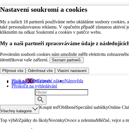
Nastavení soukromí a cookies
My a našich 18 partnerů používáme nebo ukládáme soubory cookies, ab
také personalizovanou reklamu. V opačném případě zůstanou aktivní j
kliknutím na odkaz Soukromí a cookies v patičce webu.
My a naši partneři zpracováváme údaje z následující
Povolením souborů cookies nám umožníte měřit efektivitu zobrazeného o
identifikovat vaše zařízení.
Seznam partnerů.
Přijmout vše
Odmítnout vše
Vlastní nastavení
Přejít na hlavní obsah
Můj první nákup
Nápověda
English
Přeskočit na vyhledávání
Koupit teď
Oblíbené
Speciální nabídky
Online Clu
Všechny kategorie
Top výběr
Zpátky do školy
Novinky
Ovoce a zelenina
Mléčné, vejce a m