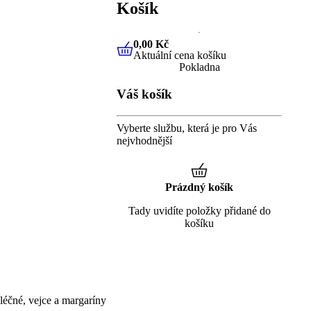
Košík
0,00 Kč
Aktuální cena košíku
0,00 Kč
Aktuální cena košíku
Pokladna
Váš košík
Vyberte službu, která je pro Vás
nejvhodnější
Prázdný košík
Tady uvidíte položky přidané do
košíku
éčné, vejce a margaríny