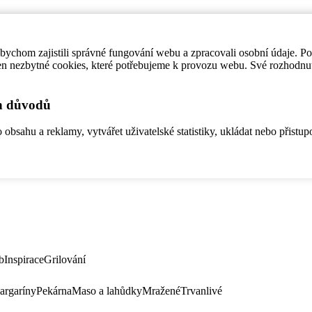
ychom zajistili správné fungování webu a zpracovali osobní údaje. P
en nezbytné cookies, které potřebujeme k provozu webu. Své rozhodnu
ch důvodů
bsahu a reklamy, vytvářet uživatelské statistiky, ukládat nebo přistup
b
Inspirace
Grilování
argaríny
Pekárna
Maso a lahůdky
Mražené
Trvanlivé