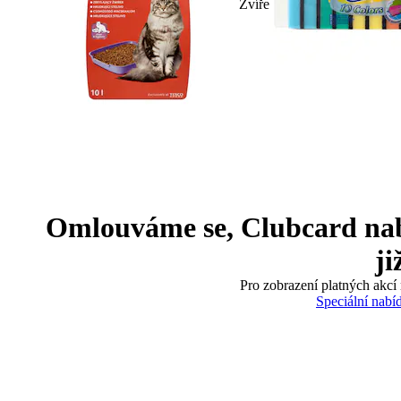
Zvíře
Omlouváme se, Clubcard nabíd
ji
Pro zobrazení platných akcí 
Speciální nabí