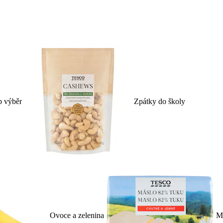
p výběr
Zpátky do školy
Ovoce a zelenina
Ml