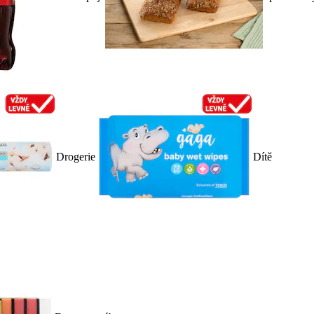
Drogerie
Dítě