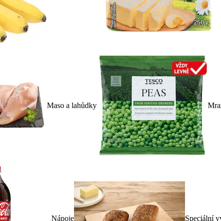
Maso a lahůdky
Mra
Nápoje
Speciální v