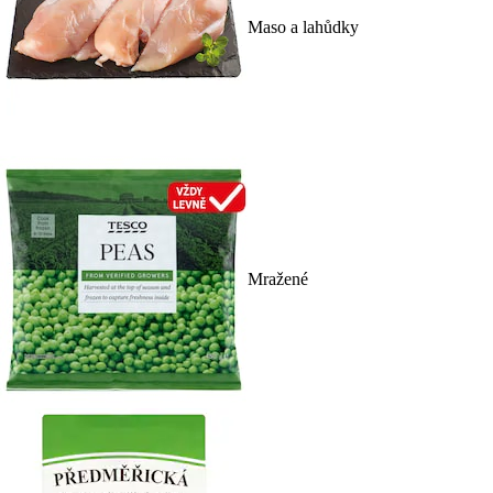
Maso a lahůdky
Mražené