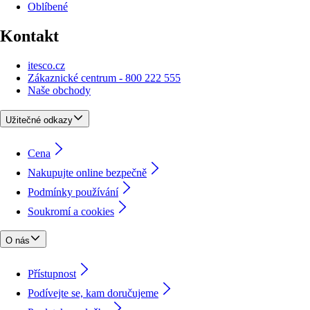
Oblíbené
Kontakt
itesco.cz
Zákaznické centrum - 800 222 555
Naše obchody
Užitečné odkazy
Cena
Nakupujte online bezpečně
Podmínky používání
Soukromí a cookies
O nás
Přístupnost
Podívejte se, kam doručujeme