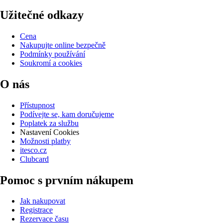
Užitečné odkazy
Cena
Nakupujte online bezpečně
Podmínky používání
Soukromí a cookies
O nás
Přístupnost
Podívejte se, kam doručujeme
Poplatek za službu
Nastavení Cookies
Možnosti platby
itesco.cz
Clubcard
Pomoc s prvním nákupem
Jak nakupovat
Registrace
Rezervace času