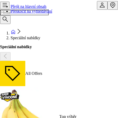
Přejít na hlavní obsah
Přeskočit na vyhledávání
Speciální nabídky
Speciální nabídky
All Offers
Top výběr