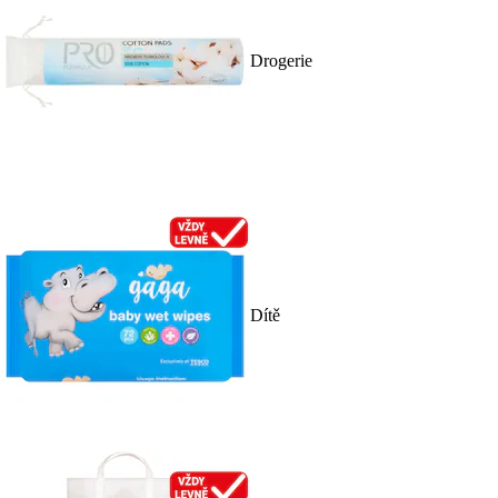
Drogerie
Dítě