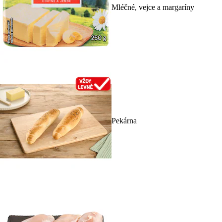
Mléčné, vejce a margaríny
Pekárna