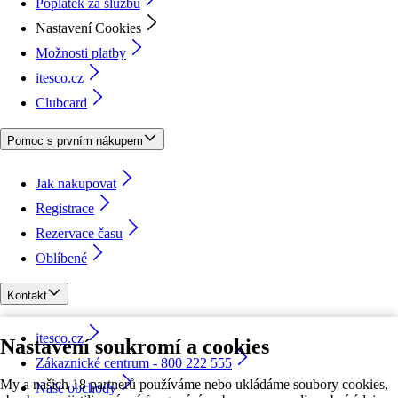
Poplatek za službu
Nastavení Cookies
Možnosti platby
itesco.cz
Clubcard
Pomoc s prvním nákupem
Jak nakupovat
Registrace
Rezervace času
Oblíbené
Kontakt
itesco.cz
Nastavení soukromí a cookies
Zákaznické centrum - 800 222 555
My a našich 18 partnerů používáme nebo ukládáme soubory cookies,
Naše obchody