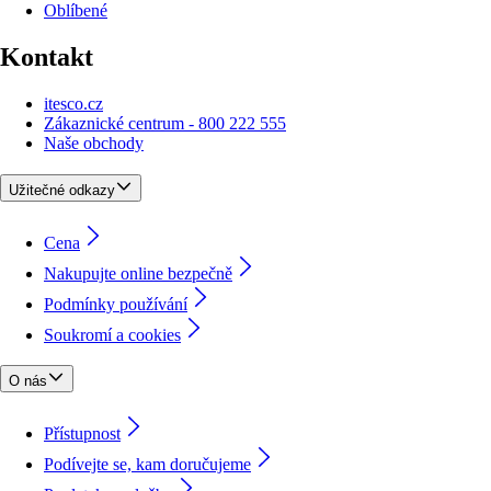
Oblíbené
Kontakt
itesco.cz
Zákaznické centrum - 800 222 555
Naše obchody
Užitečné odkazy
Cena
Nakupujte online bezpečně
Podmínky používání
Soukromí a cookies
O nás
Přístupnost
Podívejte se, kam doručujeme