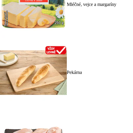
Mléčné, vejce a margaríny
Pekárna