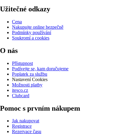
Užitečné odkazy
Cena
Nakupujte online bezpečně
Podmínky používání
Soukromí a cookies
O nás
Přístupnost
Podívejte se, kam doručujeme
Poplatek za službu
Nastavení Cookies
Možnosti platby
itesco.cz
Clubcard
Pomoc s prvním nákupem
Jak nakupovat
Registrace
Rezervace času