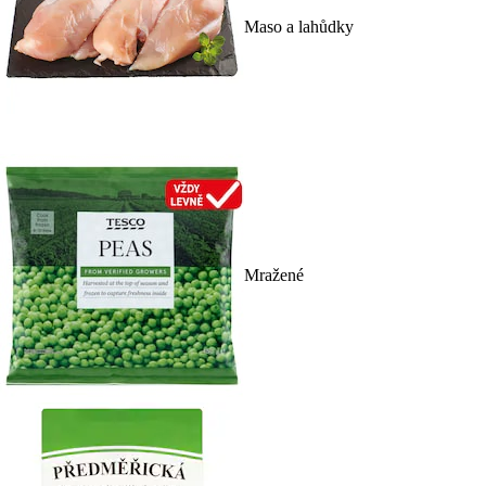
Maso a lahůdky
Mražené