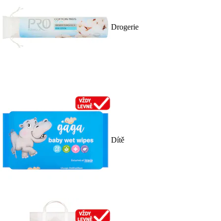
Drogerie
Dítě