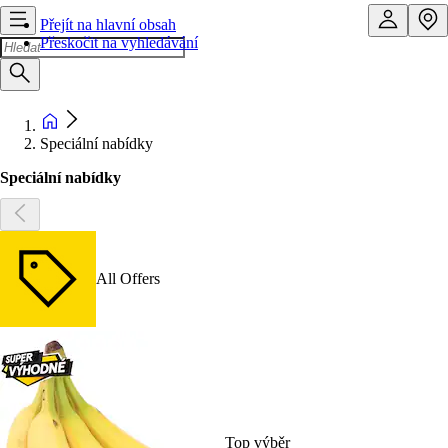
Přejít na hlavní obsah
Přeskočit na vyhledávání
Speciální nabídky
Speciální nabídky
All Offers
Top výběr