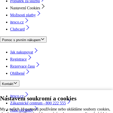
Poplatek za službu
Nastavení Cookies
Možnosti platby
itesco.cz
Clubcard
Pomoc s prvním nákupem
Jak nakupovat
Registrace
Rezervace času
Oblíbené
Kontakt
itesco.cz
Nastavení soukromí a cookies
Zákaznické centrum - 800 222 555
My a našich 18 partnerů používáme nebo ukládáme soubory cookies,
Naše obchody