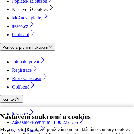
Poplatek za službu
Nastavení Cookies
Možnosti platby
itesco.cz
Clubcard
Pomoc s prvním nákupem
Jak nakupovat
Registrace
Rezervace času
Oblíbené
Kontakt
itesco.cz
Nastavení soukromí a cookies
Zákaznické centrum - 800 222 555
My a našich 18 partnerů používáme nebo ukládáme soubory cookies,
Naše obchody