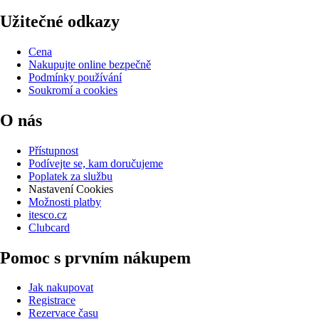
Užitečné odkazy
Cena
Nakupujte online bezpečně
Podmínky používání
Soukromí a cookies
O nás
Přístupnost
Podívejte se, kam doručujeme
Poplatek za službu
Nastavení Cookies
Možnosti platby
itesco.cz
Clubcard
Pomoc s prvním nákupem
Jak nakupovat
Registrace
Rezervace času