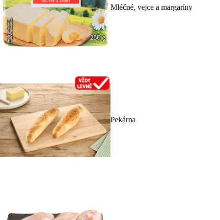
Mléčné, vejce a margaríny
Pekárna