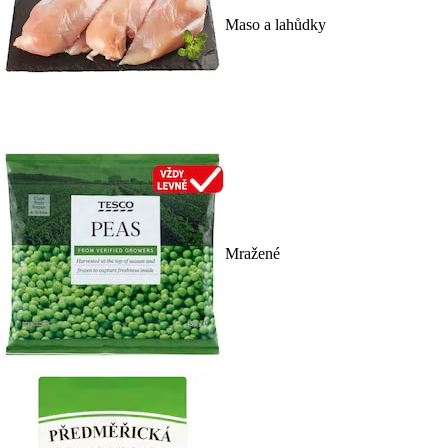
Maso a lahůdky
Mražené