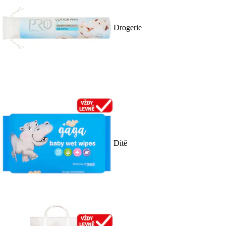
Drogerie
Dítě