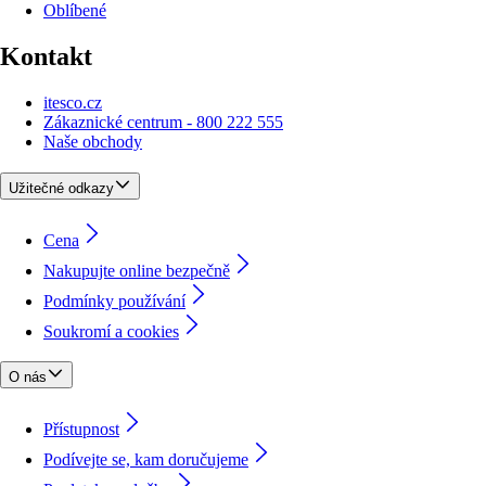
Oblíbené
Kontakt
itesco.cz
Zákaznické centrum - 800 222 555
Naše obchody
Užitečné odkazy
Cena
Nakupujte online bezpečně
Podmínky používání
Soukromí a cookies
O nás
Přístupnost
Podívejte se, kam doručujeme