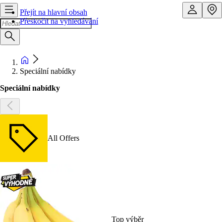
Přejít na hlavní obsah
Přeskočit na vyhledávání
Speciální nabídky
Speciální nabídky
All Offers
Top výběr