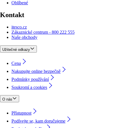
Oblíbené
Kontakt
itesco.cz
Zákaznické centrum - 800 222 555
Naše obchody
Užitečné odkazy
Cena
Nakupujte online bezpečně
Podmínky používání
Soukromí a cookies
O nás
Přístupnost
Podívejte se, kam doručujeme