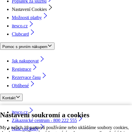
Poplatek za službu
Nastavení Cookies
Možnosti platby
itesco.cz
Clubcard
Pomoc s prvním nákupem
Jak nakupovat
Registrace
Rezervace času
Oblíbené
Kontakt
itesco.cz
Nastavení soukromí a cookies
Zákaznické centrum - 800 222 555
My a našich 18 partnerů používáme nebo ukládáme soubory cookies,
Naše obchody