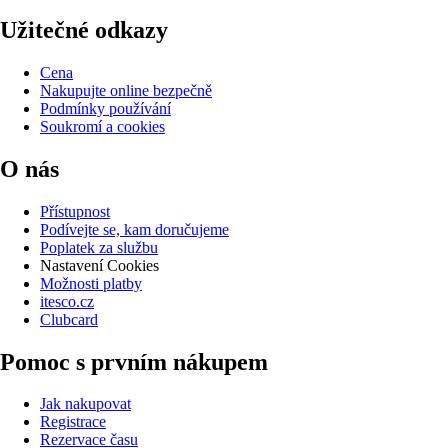
Užitečné odkazy
Cena
Nakupujte online bezpečně
Podmínky používání
Soukromí a cookies
O nás
Přístupnost
Podívejte se, kam doručujeme
Poplatek za službu
Nastavení Cookies
Možnosti platby
itesco.cz
Clubcard
Pomoc s prvním nákupem
Jak nakupovat
Registrace
Rezervace času