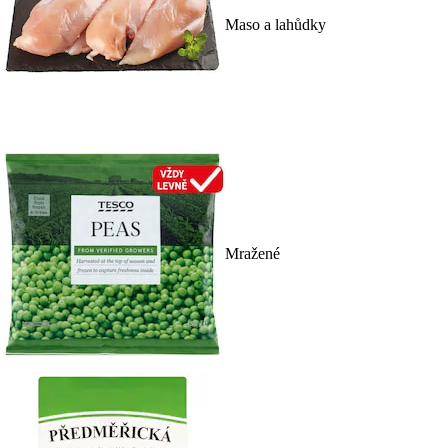
Maso a lahůdky
Mražené