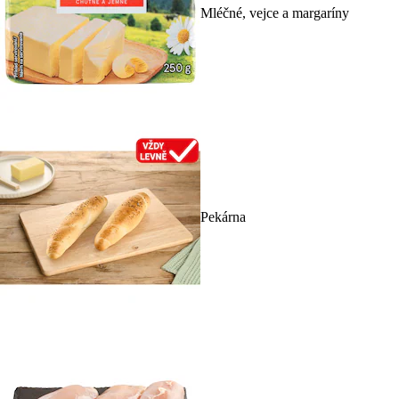
Mléčné, vejce a margaríny
Pekárna