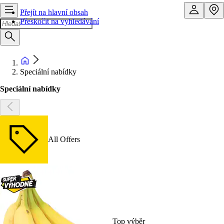
Přejít na hlavní obsah
Přeskočit na vyhledávání
Speciální nabídky
Speciální nabídky
All Offers
Top výběr