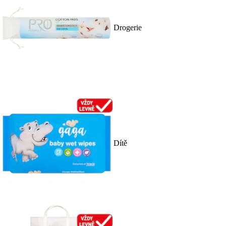
Drogerie
Dítě