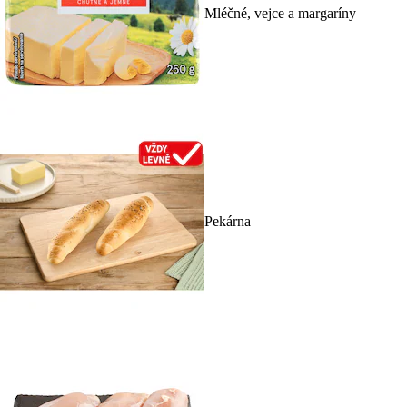
Mléčné, vejce a margaríny
Pekárna