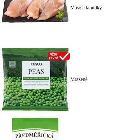
Maso a lahůdky
Mražené