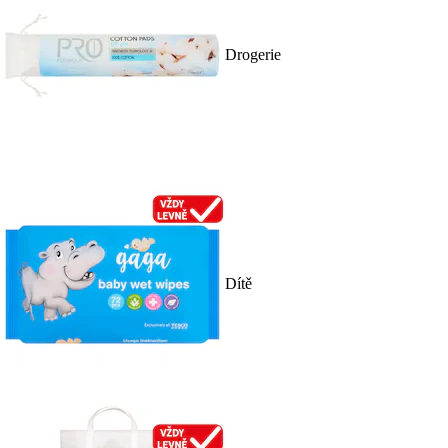
Drogerie
Dítě