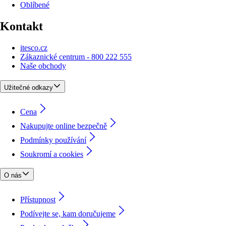
Oblíbené
Kontakt
itesco.cz
Zákaznické centrum - 800 222 555
Naše obchody
Užitečné odkazy
Cena
Nakupujte online bezpečně
Podmínky používání
Soukromí a cookies
O nás
Přístupnost
Podívejte se, kam doručujeme