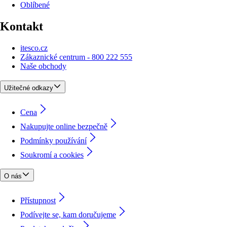
Oblíbené
Kontakt
itesco.cz
Zákaznické centrum - 800 222 555
Naše obchody
Užitečné odkazy
Cena
Nakupujte online bezpečně
Podmínky používání
Soukromí a cookies
O nás
Přístupnost
Podívejte se, kam doručujeme