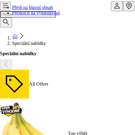
Přejít na hlavní obsah
Přeskočit na vyhledávání
Speciální nabídky
Speciální nabídky
All Offers
Top výběr