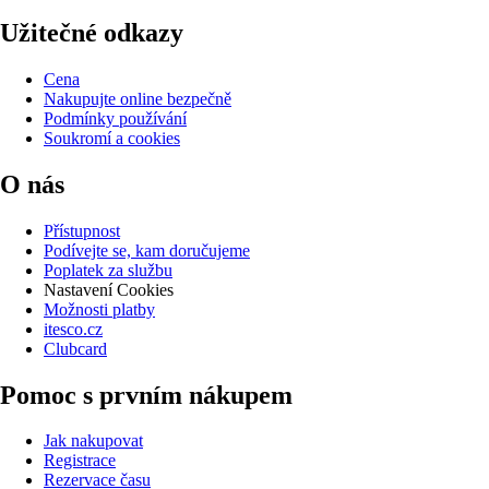
Užitečné odkazy
Cena
Nakupujte online bezpečně
Podmínky používání
Soukromí a cookies
O nás
Přístupnost
Podívejte se, kam doručujeme
Poplatek za službu
Nastavení Cookies
Možnosti platby
itesco.cz
Clubcard
Pomoc s prvním nákupem
Jak nakupovat
Registrace
Rezervace času