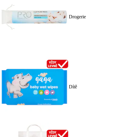
Drogerie
Dítě