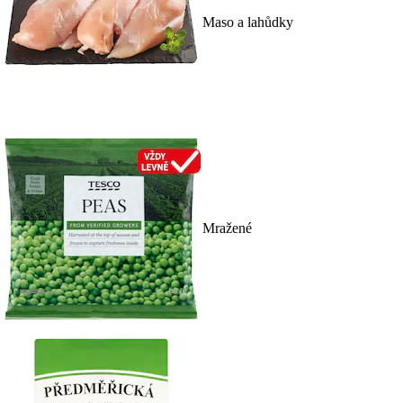
Maso a lahůdky
Mražené