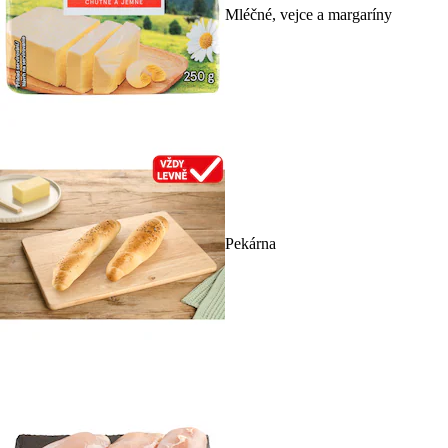
Mléčné, vejce a margaríny
Pekárna