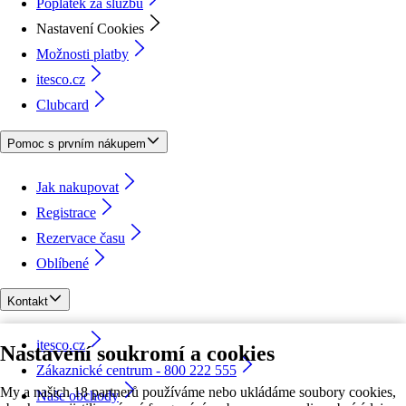
Poplatek za službu
Nastavení Cookies
Možnosti platby
itesco.cz
Clubcard
Pomoc s prvním nákupem
Jak nakupovat
Registrace
Rezervace času
Oblíbené
Kontakt
itesco.cz
Nastavení soukromí a cookies
Zákaznické centrum - 800 222 555
My a našich 18 partnerů používáme nebo ukládáme soubory cookies,
Naše obchody