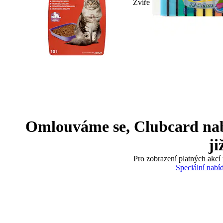
Zvíře
Omlouváme se, Clubcard nabíd
ji
Pro zobrazení platných akcí 
Speciální nabí