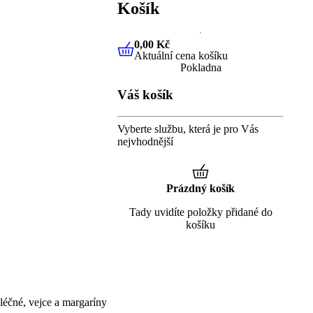
Košík
0,00 Kč
Aktuální cena košíku
0,00 Kč
Aktuální cena košíku
Pokladna
Váš košík
Vyberte službu, která je pro Vás
nejvhodnější
Prázdný košík
Tady uvidíte položky přidané do
košíku
éčné, vejce a margaríny