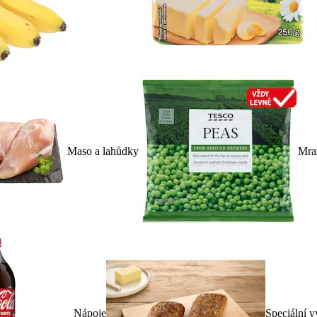
Maso a lahůdky
Mra
Nápoje
Speciální v