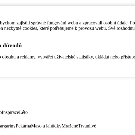
ychom zajistili správné fungování webu a zpracovali osobní údaje. P
en nezbytné cookies, které potřebujeme k provozu webu. Své rozhodnu
ch důvodů
bsahu a reklamy, vytvářet uživatelské statistiky, ukládat nebo přistup
b
Inspirace
Léto
argaríny
Pekárna
Maso a lahůdky
Mražené
Trvanlivé