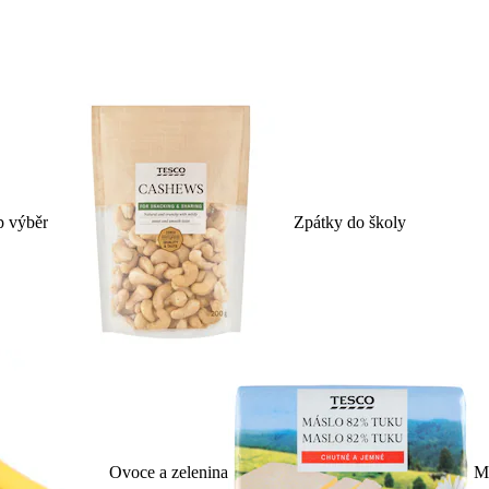
p výběr
Zpátky do školy
Ovoce a zelenina
Ml