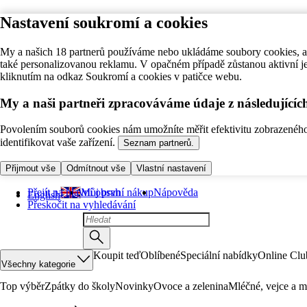
Nastavení soukromí a cookies
My a našich 18 partnerů používáme nebo ukládáme soubory cookies, ab
také personalizovanou reklamu. V opačném případě zůstanou aktivní j
kliknutím na odkaz Soukromí a cookies v patičce webu.
My a naši partneři zpracováváme údaje z následující
Povolením souborů cookies nám umožníte měřit efektivitu zobrazeného o
identifikovat vaše zařízení.
Seznam partnerů.
Přijmout vše
Odmítnout vše
Vlastní nastavení
Přejít na hlavní obsah
Můj první nákup
Nápověda
English
Přeskočit na vyhledávání
Koupit teď
Oblíbené
Speciální nabídky
Online Clu
Všechny kategorie
Top výběr
Zpátky do školy
Novinky
Ovoce a zelenina
Mléčné, vejce a m