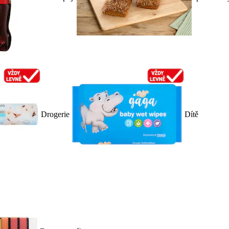
Drogerie
Dítě