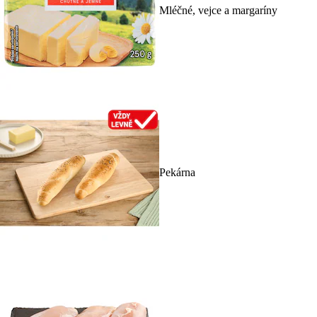
Mléčné, vejce a margaríny
Pekárna