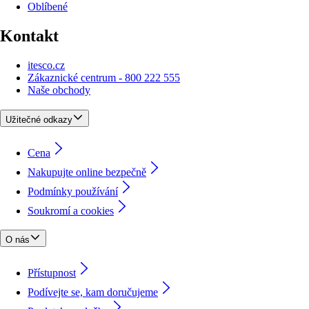
Oblíbené
Kontakt
itesco.cz
Zákaznické centrum - 800 222 555
Naše obchody
Užitečné odkazy
Cena
Nakupujte online bezpečně
Podmínky používání
Soukromí a cookies
O nás
Přístupnost
Podívejte se, kam doručujeme