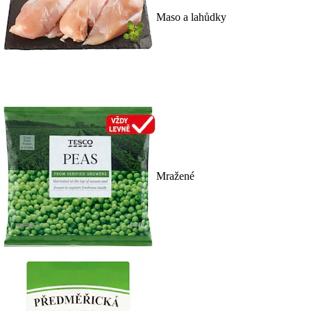
Maso a lahůdky
Mražené