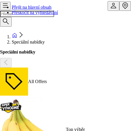
Přejít na hlavní obsah
Přeskočit na vyhledávání
Speciální nabídky
Speciální nabídky
All Offers
Top výběr