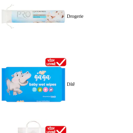
Drogerie
Dítě