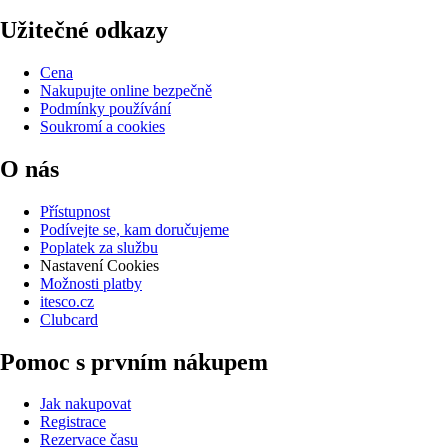
Užitečné odkazy
Cena
Nakupujte online bezpečně
Podmínky používání
Soukromí a cookies
O nás
Přístupnost
Podívejte se, kam doručujeme
Poplatek za službu
Nastavení Cookies
Možnosti platby
itesco.cz
Clubcard
Pomoc s prvním nákupem
Jak nakupovat
Registrace
Rezervace času