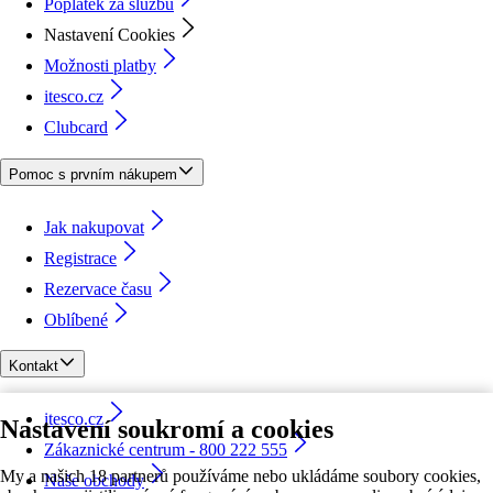
Poplatek za službu
Nastavení Cookies
Možnosti platby
itesco.cz
Clubcard
Pomoc s prvním nákupem
Jak nakupovat
Registrace
Rezervace času
Oblíbené
Kontakt
itesco.cz
Nastavení soukromí a cookies
Zákaznické centrum - 800 222 555
My a našich 18 partnerů používáme nebo ukládáme soubory cookies,
Naše obchody