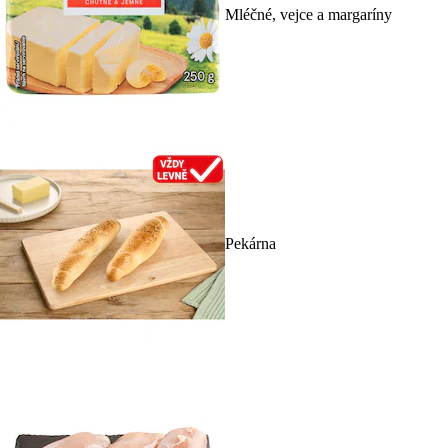
Mléčné, vejce a margaríny
Pekárna