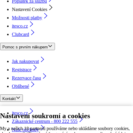
Poplatek za službu
Nastavení Cookies
Možnosti platby
itesco.cz
Clubcard
Pomoc s prvním nákupem
Jak nakupovat
Registrace
Rezervace času
Oblíbené
Kontakt
itesco.cz
Nastavení soukromí a cookies
Zákaznické centrum - 800 222 555
My a našich 18 partnerů používáme nebo ukládáme soubory cookies,
Naše obchody