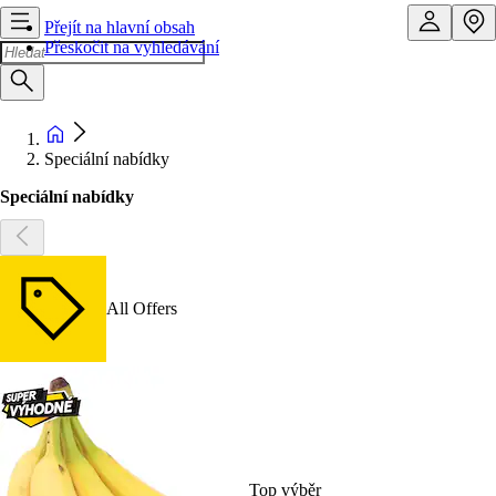
Přejít na hlavní obsah
Přeskočit na vyhledávání
Speciální nabídky
Speciální nabídky
All Offers
Top výběr