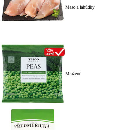
Maso a lahůdky
Mražené