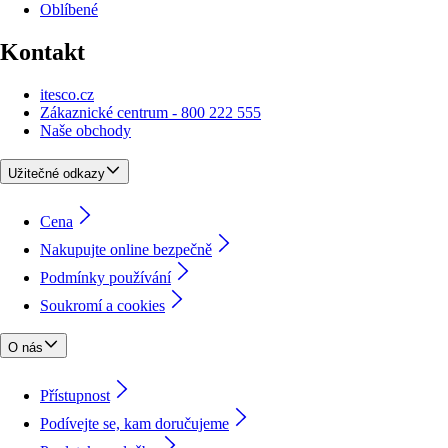
Oblíbené
Kontakt
itesco.cz
Zákaznické centrum - 800 222 555
Naše obchody
Užitečné odkazy
Cena
Nakupujte online bezpečně
Podmínky používání
Soukromí a cookies
O nás
Přístupnost
Podívejte se, kam doručujeme