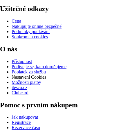
Užitečné odkazy
Cena
Nakupujte online bezpečně
Podmínky používání
Soukromí a cookies
O nás
Přístupnost
Podívejte se, kam doručujeme
Poplatek za službu
Nastavení Cookies
Možnosti platby
itesco.cz
Clubcard
Pomoc s prvním nákupem
Jak nakupovat
Registrace
Rezervace času