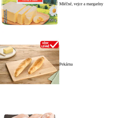
Mléčné, vejce a margaríny
Pekárna