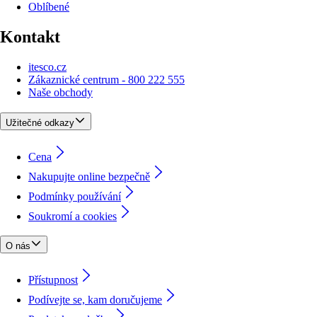
Oblíbené
Kontakt
itesco.cz
Zákaznické centrum - 800 222 555
Naše obchody
Užitečné odkazy
Cena
Nakupujte online bezpečně
Podmínky používání
Soukromí a cookies
O nás
Přístupnost
Podívejte se, kam doručujeme