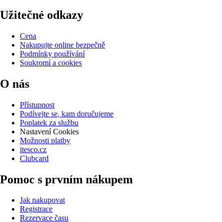
Užitečné odkazy
Cena
Nakupujte online bezpečně
Podmínky používání
Soukromí a cookies
O nás
Přístupnost
Podívejte se, kam doručujeme
Poplatek za službu
Nastavení Cookies
Možnosti platby
itesco.cz
Clubcard
Pomoc s prvním nákupem
Jak nakupovat
Registrace
Rezervace času