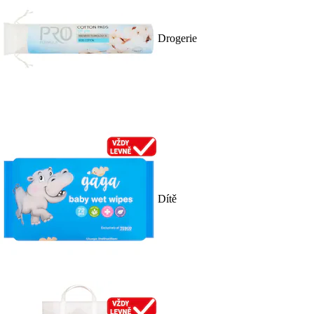
Drogerie
Dítě