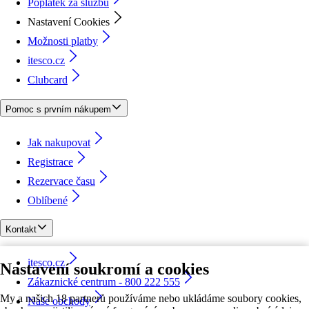
Poplatek za službu
Nastavení Cookies
Možnosti platby
itesco.cz
Clubcard
Pomoc s prvním nákupem
Jak nakupovat
Registrace
Rezervace času
Oblíbené
Kontakt
itesco.cz
Nastavení soukromí a cookies
Zákaznické centrum - 800 222 555
My a našich 18 partnerů používáme nebo ukládáme soubory cookies,
Naše obchody