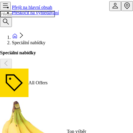
Přejít na hlavní obsah
Přeskočit na vyhledávání
Speciální nabídky
Speciální nabídky
All Offers
Top výběr