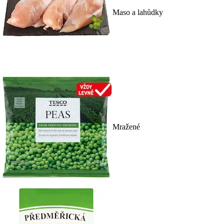
Maso a lahůdky
Mražené