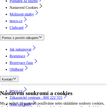
Poplatek za službu
Nastavení Cookies
Možnosti platby
itesco.cz
Clubcard
Pomoc s prvním nákupem
Jak nakupovat
Registrace
Rezervace času
Oblíbené
Kontakt
itesco.cz
Nastavení soukromí a cookies
Zákaznické centrum - 800 222 555
My a našich 18 partnerů používáme nebo ukládáme soubory cookies,
Naše obchody