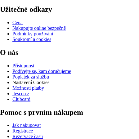
Užitečné odkazy
Cena
Nakupujte online bezpečně
Podmínky používání
Soukromí a cookies
O nás
Přístupnost
Podívejte se, kam doručujeme
Poplatek za službu
Nastavení Cookies
Možnosti platby
itesco.cz
Clubcard
Pomoc s prvním nákupem
Jak nakupovat
Registrace
Rezervace času