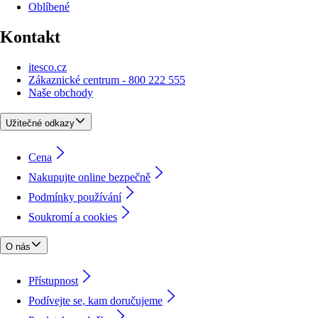
Oblíbené
Kontakt
itesco.cz
Zákaznické centrum - 800 222 555
Naše obchody
Užitečné odkazy
Cena
Nakupujte online bezpečně
Podmínky používání
Soukromí a cookies
O nás
Přístupnost
Podívejte se, kam doručujeme