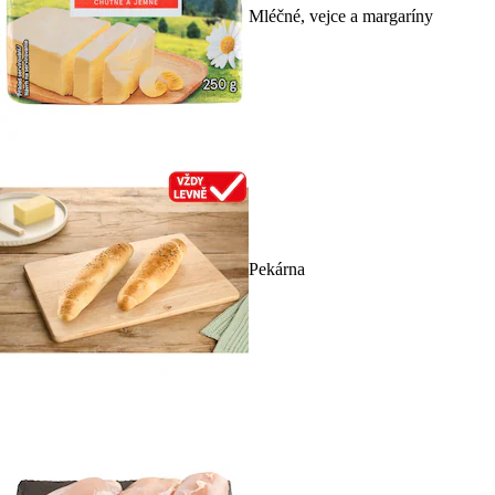
Mléčné, vejce a margaríny
Pekárna