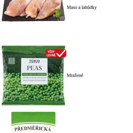
Maso a lahůdky
Mražené