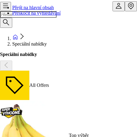
Přejít na hlavní obsah
Přeskočit na vyhledávání
Speciální nabídky
Speciální nabídky
All Offers
Top výběr