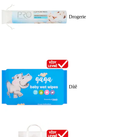
Drogerie
Dítě