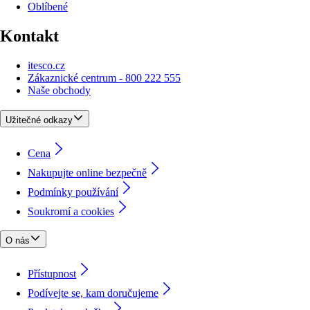
Oblíbené
Kontakt
itesco.cz
Zákaznické centrum - 800 222 555
Naše obchody
Užitečné odkazy
Cena
Nakupujte online bezpečně
Podmínky používání
Soukromí a cookies
O nás
Přístupnost
Podívejte se, kam doručujeme