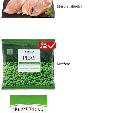
Maso a lahůdky
Mražené