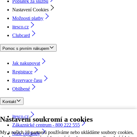
Poplatek za službu
Nastavení Cookies
Možnosti platby
itesco.cz
Clubcard
Pomoc s prvním nákupem
Jak nakupovat
Registrace
Rezervace času
Oblíbené
Kontakt
itesco.cz
Nastavení soukromí a cookies
Zákaznické centrum - 800 222 555
My a našich 18 partnerů používáme nebo ukládáme soubory cookies,
Naše obchody