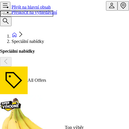
Přejít na hlavní obsah
Přeskočit na vyhledávání
Speciální nabídky
Speciální nabídky
All Offers
Top výběr