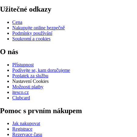
Užitečné odkazy
Cena
Nakupujte online bezpečně
Podmínky používání
Soukromí a cookies
O nás
Přístupnost
Podívejte se, kam doručujeme
Poplatek za službu
Nastavení Cookies
Možnosti platby
itesco.cz
Clubcard
Pomoc s prvním nákupem
Jak nakupovat
Registrace
Rezervace času