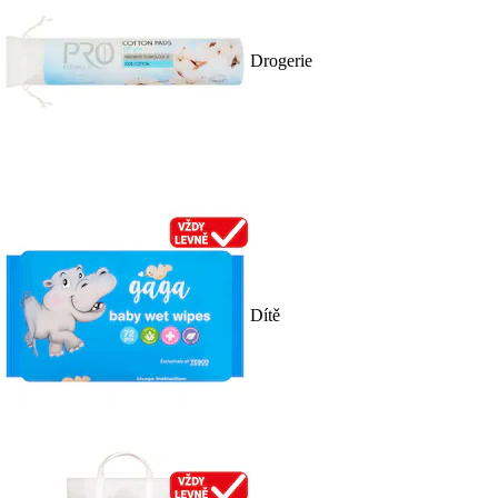
Drogerie
Dítě