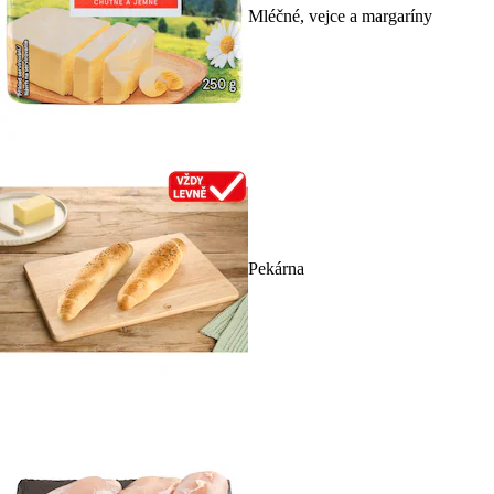
Mléčné, vejce a margaríny
Pekárna