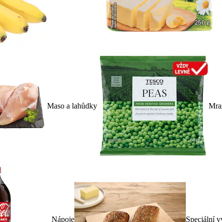
Maso a lahůdky
Mra
Nápoje
Speciální v