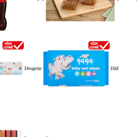
Drogerie
Dítě