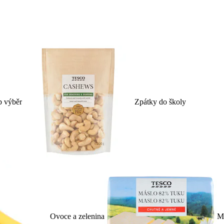
p výběr
Zpátky do školy
Ovoce a zelenina
Ml