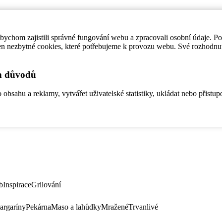
ychom zajistili správné fungování webu a zpracovali osobní údaje. P
en nezbytné cookies, které potřebujeme k provozu webu. Své rozhodnu
ch důvodů
bsahu a reklamy, vytvářet uživatelské statistiky, ukládat nebo přistup
b
Inspirace
Grilování
argaríny
Pekárna
Maso a lahůdky
Mražené
Trvanlivé