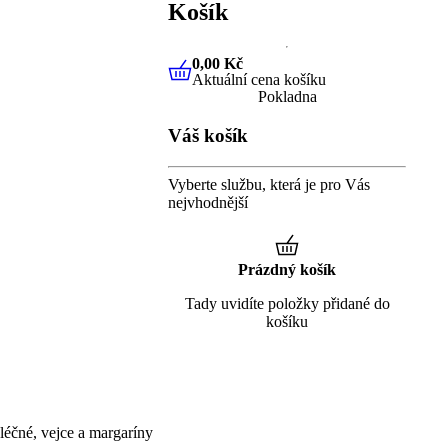
Košík
0,00 Kč
Aktuální cena košíku
0,00 Kč
Aktuální cena košíku
Pokladna
Váš košík
Vyberte službu, která je pro Vás
nejvhodnější
Prázdný košík
Tady uvidíte položky přidané do
košíku
éčné, vejce a margaríny