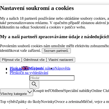
Nastavení soukromí a cookies
My a našich 18 partnerů používáme nebo ukládáme soubory cookies, ab
také personalizovanou reklamu. V opačném případě zůstanou aktivní j
kliknutím na odkaz Soukromí a cookies v patičce webu.
My a naši partneři zpracováváme údaje z následující
Povolením souborů cookies nám umožníte měřit efektivitu zobrazeného o
identifikovat vaše zařízení.
Seznam partnerů.
Přijmout vše
Odmítnout vše
Vlastní nastavení
Přejít na hlavní obsah
Můj první nákup
Nápověda
English
Přeskočit na vyhledávání
Koupit teď
Oblíbené
Speciální nabídky
Online Clu
Všechny kategorie
Top výběr
Zpátky do školy
Novinky
Ovoce a zelenina
Mléčné, vejce a m