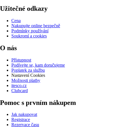
Užitečné odkazy
Cena
Nakupujte online bezpečně
Podmínky používání
Soukromí a cookies
O nás
Přístupnost
Podívejte se, kam doručujeme
Poplatek za službu
Nastavení Cookies
Možnosti platby
itesco.cz
Clubcard
Pomoc s prvním nákupem
Jak nakupovat
Registrace
Rezervace času