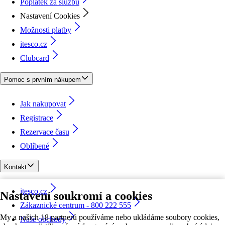
Poplatek za službu
Nastavení Cookies
Možnosti platby
itesco.cz
Clubcard
Pomoc s prvním nákupem
Jak nakupovat
Registrace
Rezervace času
Oblíbené
Kontakt
itesco.cz
Nastavení soukromí a cookies
Zákaznické centrum - 800 222 555
My a našich 18 partnerů používáme nebo ukládáme soubory cookies,
Naše obchody