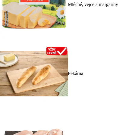
Mléčné, vejce a margaríny
Pekárna