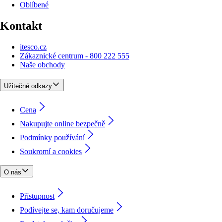
Oblíbené
Kontakt
itesco.cz
Zákaznické centrum - 800 222 555
Naše obchody
Užitečné odkazy
Cena
Nakupujte online bezpečně
Podmínky používání
Soukromí a cookies
O nás
Přístupnost
Podívejte se, kam doručujeme