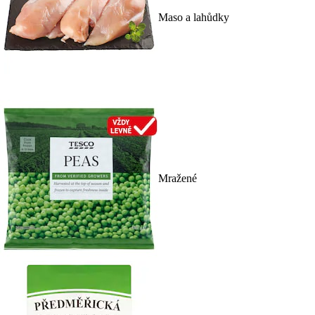
Maso a lahůdky
Mražené