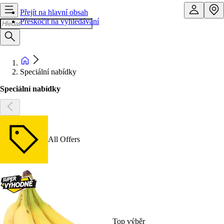
Přejít na hlavní obsah
Přeskočit na vyhledávání
Speciální nabídky
Speciální nabídky
All Offers
Top výběr