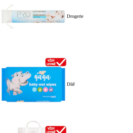
Drogerie
Dítě