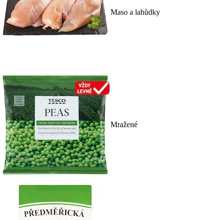
Maso a lahůdky
Mražené