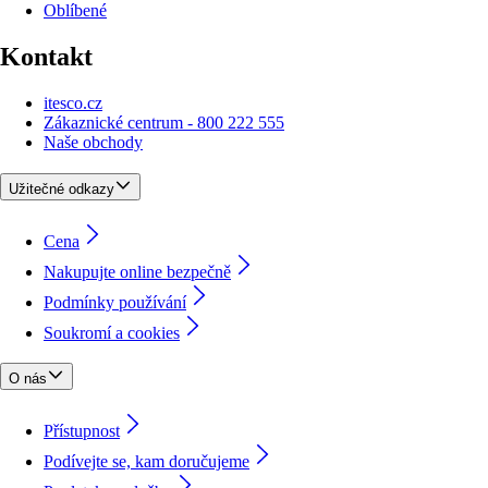
Oblíbené
Kontakt
itesco.cz
Zákaznické centrum - 800 222 555
Naše obchody
Užitečné odkazy
Cena
Nakupujte online bezpečně
Podmínky používání
Soukromí a cookies
O nás
Přístupnost
Podívejte se, kam doručujeme