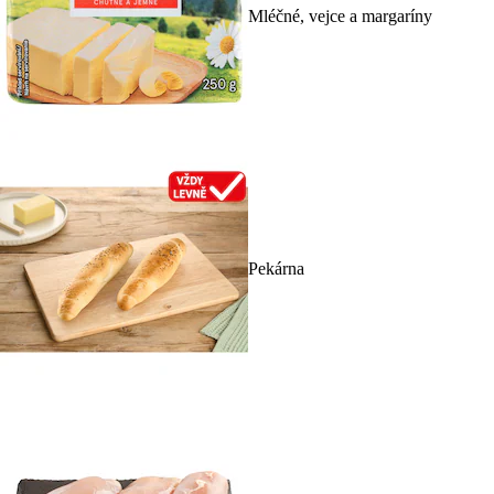
Mléčné, vejce a margaríny
Pekárna