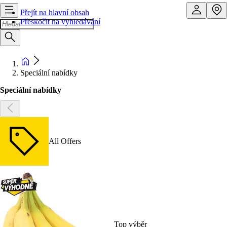
Přejít na hlavní obsah
Přeskočit na vyhledávání
Speciální nabídky
Speciální nabídky
All Offers
Top výběr