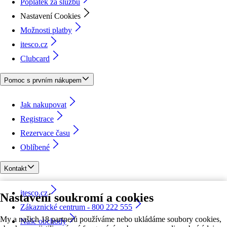
Poplatek za službu
Nastavení Cookies
Možnosti platby
itesco.cz
Clubcard
Pomoc s prvním nákupem
Jak nakupovat
Registrace
Rezervace času
Oblíbené
Kontakt
itesco.cz
Nastavení soukromí a cookies
Zákaznické centrum - 800 222 555
My a našich 18 partnerů používáme nebo ukládáme soubory cookies,
Naše obchody