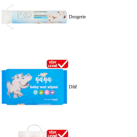
Drogerie
Dítě