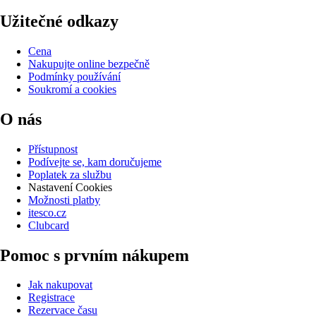
Užitečné odkazy
Cena
Nakupujte online bezpečně
Podmínky používání
Soukromí a cookies
O nás
Přístupnost
Podívejte se, kam doručujeme
Poplatek za službu
Nastavení Cookies
Možnosti platby
itesco.cz
Clubcard
Pomoc s prvním nákupem
Jak nakupovat
Registrace
Rezervace času