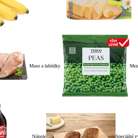
Maso a lahůdky
Mra
Nápoje
Speciální v