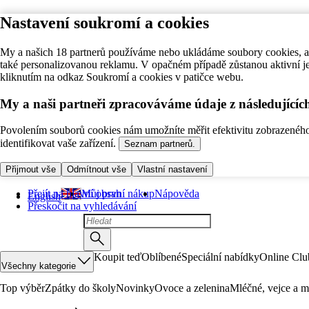
Nastavení soukromí a cookies
My a našich 18 partnerů používáme nebo ukládáme soubory cookies, ab
také personalizovanou reklamu. V opačném případě zůstanou aktivní j
kliknutím na odkaz Soukromí a cookies v patičce webu.
My a naši partneři zpracováváme údaje z následující
Povolením souborů cookies nám umožníte měřit efektivitu zobrazeného o
identifikovat vaše zařízení.
Seznam partnerů.
Přijmout vše
Odmítnout vše
Vlastní nastavení
Přejít na hlavní obsah
Můj první nákup
Nápověda
English
Přeskočit na vyhledávání
Koupit teď
Oblíbené
Speciální nabídky
Online Clu
Všechny kategorie
Top výběr
Zpátky do školy
Novinky
Ovoce a zelenina
Mléčné, vejce a m