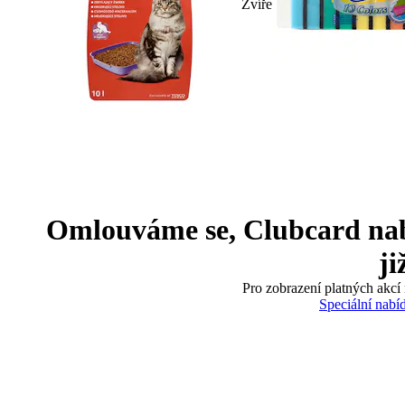
Zvíře
Omlouváme se, Clubcard nabíd
ji
Pro zobrazení platných akcí 
Speciální nabí