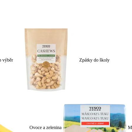
p výběr
Zpátky do školy
Ovoce a zelenina
Ml