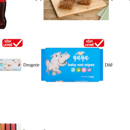
Drogerie
Dítě