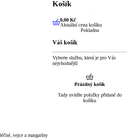
Košík
0,00 Kč
Aktuální cena košíku
0,00 Kč
Aktuální cena košíku
Pokladna
Váš košík
Vyberte službu, která je pro Vás
nejvhodnější
Prázdný košík
Tady uvidíte položky přidané do
košíku
éčné, vejce a margaríny