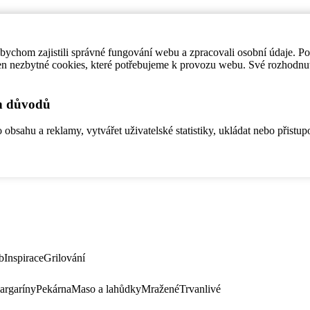
ychom zajistili správné fungování webu a zpracovali osobní údaje. P
en nezbytné cookies, které potřebujeme k provozu webu. Své rozhodnu
ch důvodů
bsahu a reklamy, vytvářet uživatelské statistiky, ukládat nebo přistup
b
Inspirace
Grilování
argaríny
Pekárna
Maso a lahůdky
Mražené
Trvanlivé