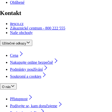
Oblíbené
Kontakt
itesco.cz
Zákaznické centrum - 800 222 555
Naše obchody
Užitečné odkazy
Cena
Nakupujte online bezpečně
Podmínky používání
Soukromí a cookies
O nás
Přístupnost
Podívejte se, kam doručujeme