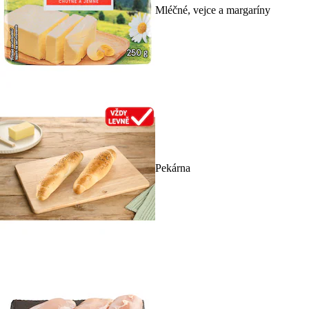
Mléčné, vejce a margaríny
Pekárna