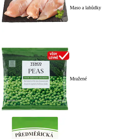
Maso a lahůdky
Mražené