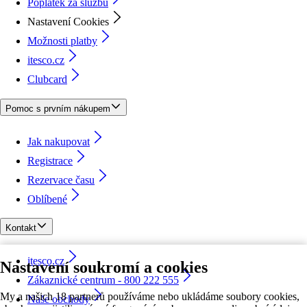
Poplatek za službu
Nastavení Cookies
Možnosti platby
itesco.cz
Clubcard
Pomoc s prvním nákupem
Jak nakupovat
Registrace
Rezervace času
Oblíbené
Kontakt
itesco.cz
Nastavení soukromí a cookies
Zákaznické centrum - 800 222 555
My a našich 18 partnerů používáme nebo ukládáme soubory cookies,
Naše obchody