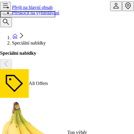
Přejít na hlavní obsah
Přeskočit na vyhledávání
Speciální nabídky
Speciální nabídky
All Offers
Top výběr