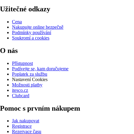
Užitečné odkazy
Cena
Nakupujte online bezpečně
Podmínky používání
Soukromí a cookies
O nás
Přístupnost
Podívejte se, kam doručujeme
Poplatek za službu
Nastavení Cookies
Možnosti platby
itesco.cz
Clubcard
Pomoc s prvním nákupem
Jak nakupovat
Registrace
Rezervace času