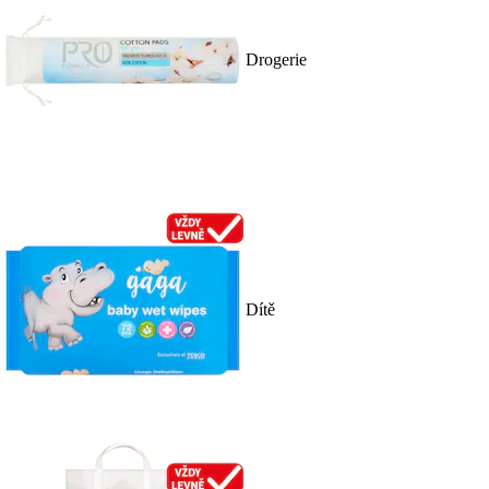
Drogerie
Dítě