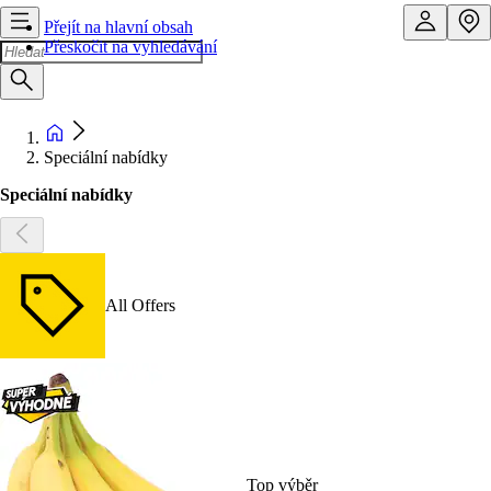
Přejít na hlavní obsah
Přeskočit na vyhledávání
Speciální nabídky
Speciální nabídky
All Offers
Top výběr