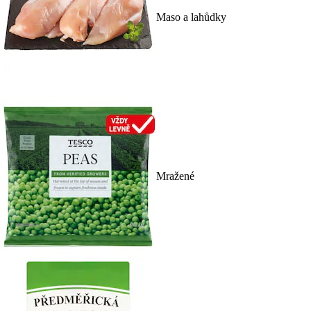
Maso a lahůdky
Mražené