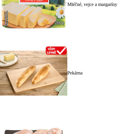
Mléčné, vejce a margaríny
Pekárna