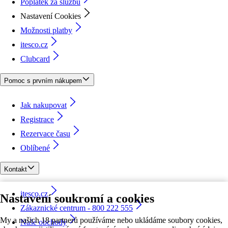
Poplatek za službu
Nastavení Cookies
Možnosti platby
itesco.cz
Clubcard
Pomoc s prvním nákupem
Jak nakupovat
Registrace
Rezervace času
Oblíbené
Kontakt
itesco.cz
Nastavení soukromí a cookies
Zákaznické centrum - 800 222 555
My a našich 18 partnerů používáme nebo ukládáme soubory cookies,
Naše obchody