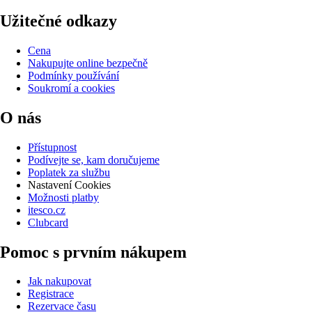
Užitečné odkazy
Cena
Nakupujte online bezpečně
Podmínky používání
Soukromí a cookies
O nás
Přístupnost
Podívejte se, kam doručujeme
Poplatek za službu
Nastavení Cookies
Možnosti platby
itesco.cz
Clubcard
Pomoc s prvním nákupem
Jak nakupovat
Registrace
Rezervace času