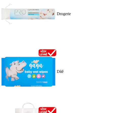
Drogerie
Dítě