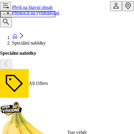
Přejít na hlavní obsah
Přeskočit na vyhledávání
Speciální nabídky
Speciální nabídky
All Offers
Top výběr