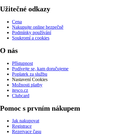
Užitečné odkazy
Cena
Nakupujte online bezpečně
Podmínky používání
Soukromí a cookies
O nás
Přístupnost
Podívejte se, kam doručujeme
Poplatek za službu
Nastavení Cookies
Možnosti platby
itesco.cz
Clubcard
Pomoc s prvním nákupem
Jak nakupovat
Registrace
Rezervace času