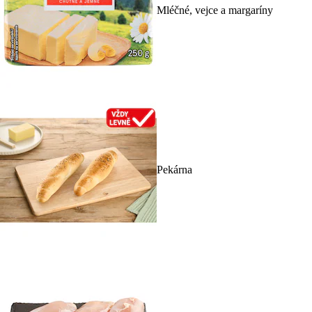
Mléčné, vejce a margaríny
Pekárna