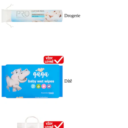
Drogerie
Dítě