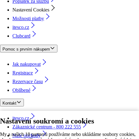
Poplatek za službu
Nastavení Cookies
Možnosti platby
itesco.cz
Clubcard
Pomoc s prvním nákupem
Jak nakupovat
Registrace
Rezervace času
Oblíbené
Kontakt
itesco.cz
Nastavení soukromí a cookies
Zákaznické centrum - 800 222 555
My a našich 18 partnerů používáme nebo ukládáme soubory cookies,
Naše obchody