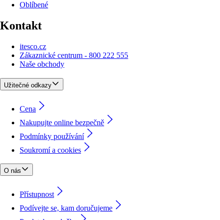
Oblíbené
Kontakt
itesco.cz
Zákaznické centrum - 800 222 555
Naše obchody
Užitečné odkazy
Cena
Nakupujte online bezpečně
Podmínky používání
Soukromí a cookies
O nás
Přístupnost
Podívejte se, kam doručujeme