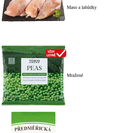
Maso a lahůdky
Mražené