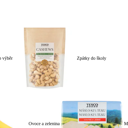
p výběr
Zpátky do školy
Ovoce a zelenina
Ml