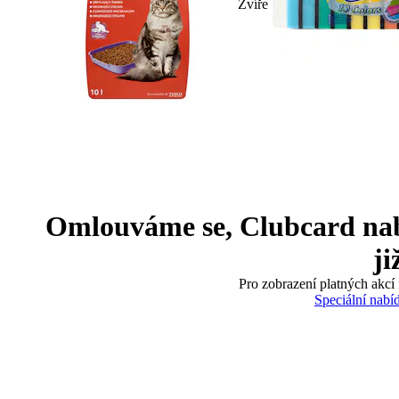
Zvíře
Omlouváme se, Clubcard nabíd
ji
Pro zobrazení platných akcí 
Speciální nabí