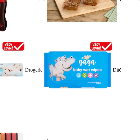
Drogerie
Dítě