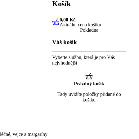
Košík
0,00 Kč
Aktuální cena košíku
0,00 Kč
Aktuální cena košíku
Pokladna
Váš košík
Vyberte službu, která je pro Vás
nejvhodnější
Prázdný košík
Tady uvidíte položky přidané do
košíku
éčné, vejce a margaríny