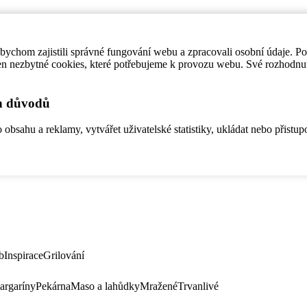
ychom zajistili správné fungování webu a zpracovali osobní údaje. P
en nezbytné cookies, které potřebujeme k provozu webu. Své rozhodnu
ch důvodů
bsahu a reklamy, vytvářet uživatelské statistiky, ukládat nebo přistup
b
Inspirace
Grilování
argaríny
Pekárna
Maso a lahůdky
Mražené
Trvanlivé