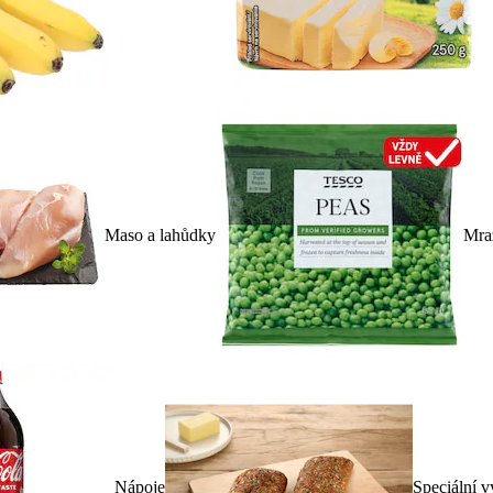
Maso a lahůdky
Mra
Nápoje
Speciální v