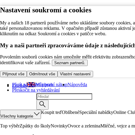
Nastavení soukromí a cookies
My a našich 18 partnerů používáme nebo ukládáme soubory cookies, ab
také personalizovanou reklamu. V opačném případě zůstanou aktivní j
kliknutím na odkaz Soukromí a cookies v patičce webu.
My a naši partneři zpracováváme údaje z následující
Povolením souborů cookies nám umožníte měřit efektivitu zobrazeného o
identifikovat vaše zařízení.
Seznam partnerů.
Přijmout vše
Odmítnout vše
Vlastní nastavení
Přejít na hlavní obsah
Můj první nákup
Nápověda
English
Přeskočit na vyhledávání
Koupit teď
Oblíbené
Speciální nabídky
Online Clu
Všechny kategorie
Top výběr
Zpátky do školy
Novinky
Ovoce a zelenina
Mléčné, vejce a m