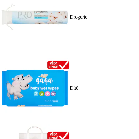
Drogerie
Dítě