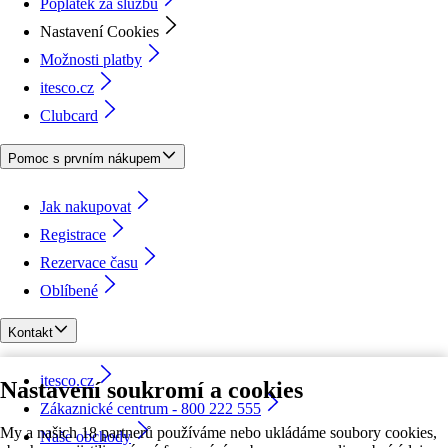
Poplatek za službu
Nastavení Cookies
Možnosti platby
itesco.cz
Clubcard
Pomoc s prvním nákupem
Jak nakupovat
Registrace
Rezervace času
Oblíbené
Kontakt
itesco.cz
Nastavení soukromí a cookies
Zákaznické centrum - 800 222 555
My a našich 18 partnerů používáme nebo ukládáme soubory cookies,
Naše obchody