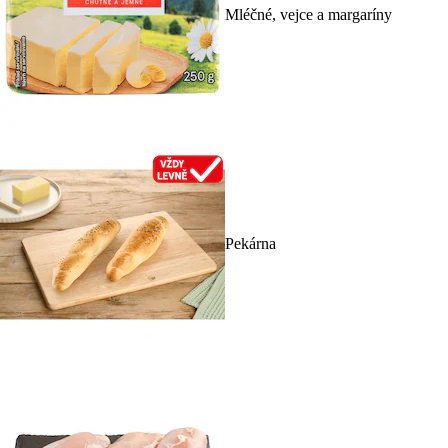
Mléčné, vejce a margaríny
Pekárna