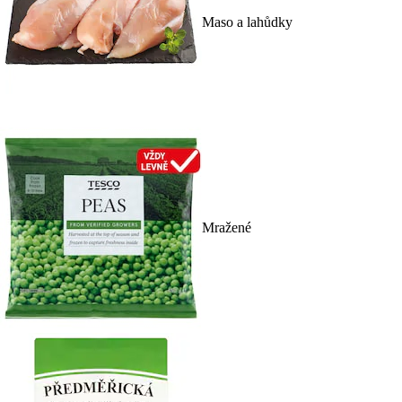
Maso a lahůdky
Mražené