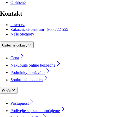
Oblíbené
Kontakt
itesco.cz
Zákaznické centrum - 800 222 555
Naše obchody
Užitečné odkazy
Cena
Nakupujte online bezpečně
Podmínky používání
Soukromí a cookies
O nás
Přístupnost
Podívejte se, kam doručujeme