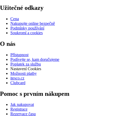
Užitečné odkazy
Cena
Nakupujte online bezpečně
Podmínky používání
Soukromí a cookies
O nás
Přístupnost
Podívejte se, kam doručujeme
Poplatek za službu
Nastavení Cookies
Možnosti platby
itesco.cz
Clubcard
Pomoc s prvním nákupem
Jak nakupovat
Registrace
Rezervace času