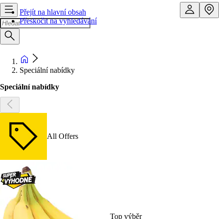
Přejít na hlavní obsah
Přeskočit na vyhledávání
Speciální nabídky
Speciální nabídky
All Offers
Top výběr